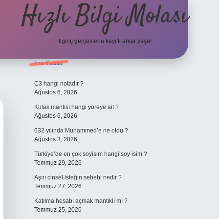
Hızlı Bilgi Molası
İlginç gerçeklerle keyifli anlar yaşa!
Sidebar
Son Yazılar
elexbet
C3 hangi notadır ?
Ağustos 6, 2026
Kulak mantısı hangi yöreye ait ?
Ağustos 6, 2026
632 yılında Muhammed’e ne oldu ?
Ağustos 3, 2026
Türkiye’de en çok soyisim hangi soy isim ?
Temmuz 29, 2026
Aşırı cinsel isteğin sebebi nedir ?
Temmuz 27, 2026
Katılma hesabı açmak mantıklı mı ?
Temmuz 25, 2026