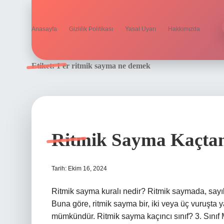
Anasayfa
Gizlilik Politikası
Yasal Uyarı
Hakkımızda
Etiket:
1 er ritmik sayma ne demek
Ritmik Sayma Kaçtan
Tarih: Ekim 16, 2024
Ritmik sayma kuralı nedir? Ritmik saymada, sayıl
Buna göre, ritmik sayma bir, iki veya üç vuruşta y
mümkündür. Ritmik sayma kaçıncı sınıf? 3. Sınıf