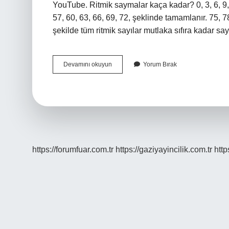
YouTube. Ritmik saymalar kaça kadar? 0, 3, 6, 9, 1
57, 60, 63, 66, 69, 72, şeklinde tamamlanır. 75, 7
şekilde tüm ritmik sayılar mutlaka sıfıra kadar s
Ritmik
Devamını okuyun
Yorum Bırak
Sayma
Kaçtan
Başlar
https://forumfuar.com.tr
https://gaziyayincilik.com.tr
http