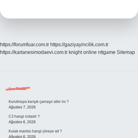
Nedir
https://forumfuar.com.tr
https://gaziyayincilik.com.tr
https://kartanesimodaevi.com.tr
knight online
nttgame
Sitemap
Sidebar
Son Yazılar
Kurutmaya karışık çamaşır atılır mı ?
Ağustos 7, 2026
C3 hangi notadır ?
Ağustos 6, 2026
Kulak mantısı hangi yöreye ait ?
Ağustos 6, 2026