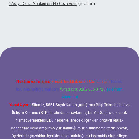
1 Asliye Ceza Mahkemesi Ne Ceza Verir
için
admin
xbet
Reklam ve İletişim:
E-mail:
backlinkpaneli@gmail.com
Teams:
forumhizmeti@gmail.com
Whatsapp: 0262 606 0 726
Telegram:
@karabul
Yasal Uyarı:
Sitemiz, 5651 Sayılı Kanun gereğince Bilgi Teknolojileri ve
İletişim Kurumu (BTK) tarafından onaylanmış bir Yer Sağlayıcı olarak
hizmet vermektedir. Bu nedenle, sitedeki içerikleri proaktif olarak
denetleme veya araştırma yükümlülüğümüz bulunmamaktadır. Ancak,
üyelerimiz yazdıkları içeriklerin sorumluluğunu taşımakta olup, siteye