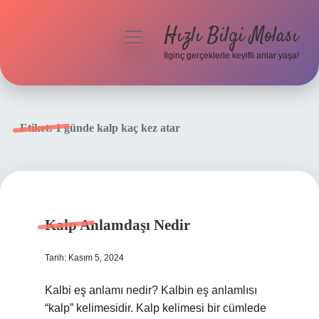
Hızlı Bilgi Molası
menüyü
aç
İlginç gerçeklerle keyifli anlar yaşa!
Anasayfa
Gizlilik Politikası
Etiket:
1 günde kalp kaç kez atar
Yasal Uyarı
Hakkımızda
Kalp Anlamdaşı Nedir
Tarih: Kasım 5, 2024
Kalbi eş anlamı nedir? Kalbin eş anlamlısı
“kalp” kelimesidir. Kalp kelimesi bir cümlede