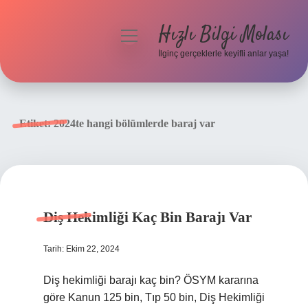
Hızlı Bilgi Molası
menüyü
aç
İlginç gerçeklerle keyifli anlar yaşa!
Anasayfa
Gizlilik Politikası
Etiket:
2024te hangi bölümlerde baraj var
Yasal Uyarı
Hakkımızda
Diş Hekimliği Kaç Bin Barajı Var
Tarih: Ekim 22, 2024
Diş hekimliği barajı kaç bin? ÖSYM kararına
göre Kanun 125 bin, Tıp 50 bin, Diş Hekimliği