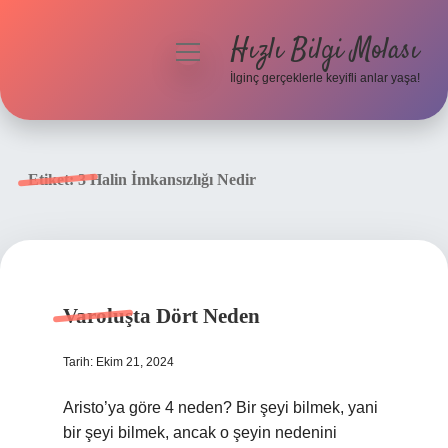
Hızlı Bilgi Molası
menüyü
aç
İlginç gerçeklerle keyifli anlar yaşa!
Anasayfa
Gizlilik Politikası
Etiket:
3 Halin İmkansızlığı Nedir
Yasal Uyarı
Hakkımızda
Varoluşta Dört Neden
Tarih: Ekim 21, 2024
Aristo’ya göre 4 neden? Bir şeyi bilmek, yani
bir şeyi bilmek, ancak o şeyin nedenini