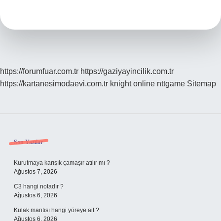
Neden
https://forumfuar.com.tr
https://gaziyayincilik.com.tr
https://kartanesimodaevi.com.tr
knight online
nttgame
Sitemap
Sidebar
Son Yazılar
Kurutmaya karışık çamaşır atılır mı ?
Ağustos 7, 2026
C3 hangi notadır ?
Ağustos 6, 2026
Kulak mantısı hangi yöreye ait ?
Ağustos 6, 2026