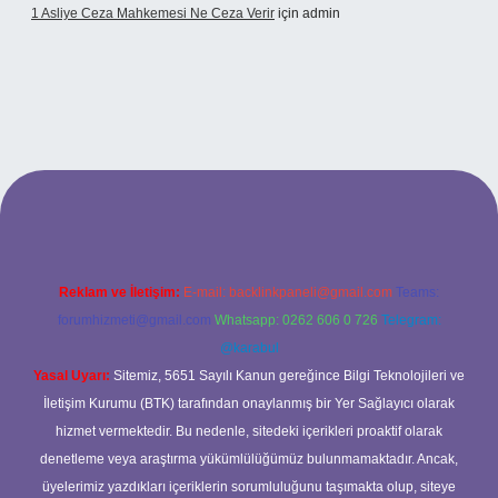
1 Asliye Ceza Mahkemesi Ne Ceza Verir
için
admin
xbet
Reklam ve İletişim:
E-mail:
backlinkpaneli@gmail.com
Teams:
forumhizmeti@gmail.com
Whatsapp: 0262 606 0 726
Telegram:
@karabul
Yasal Uyarı:
Sitemiz, 5651 Sayılı Kanun gereğince Bilgi Teknolojileri ve
İletişim Kurumu (BTK) tarafından onaylanmış bir Yer Sağlayıcı olarak
hizmet vermektedir. Bu nedenle, sitedeki içerikleri proaktif olarak
denetleme veya araştırma yükümlülüğümüz bulunmamaktadır. Ancak,
üyelerimiz yazdıkları içeriklerin sorumluluğunu taşımakta olup, siteye