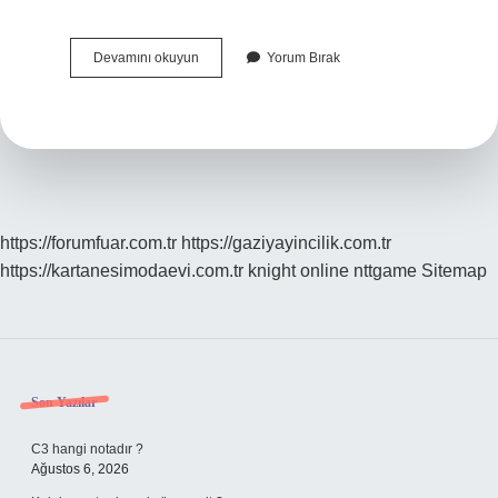
Multimetre
Devamını okuyun
Yorum Bırak
Ile
Gerilim
Akım
Nasıl
Ölçülür
https://forumfuar.com.tr
https://gaziyayincilik.com.tr
https://kartanesimodaevi.com.tr
knight online
nttgame
Sitemap
Sidebar
Son Yazılar
C3 hangi notadır ?
Ağustos 6, 2026