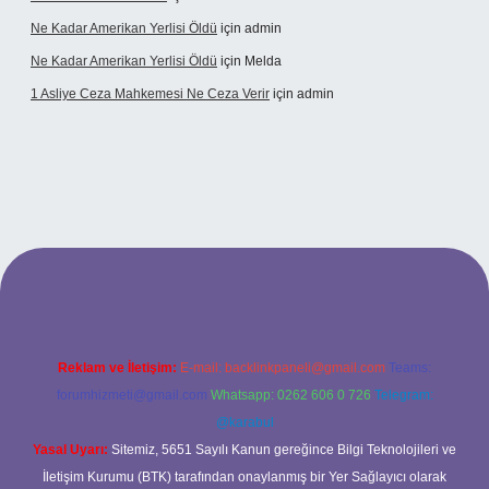
Ne Kadar Amerikan Yerlisi Öldü
için
admin
Ne Kadar Amerikan Yerlisi Öldü
için
Melda
1 Asliye Ceza Mahkemesi Ne Ceza Verir
için
admin
t
Reklam ve İletişim:
E-mail:
backlinkpaneli@gmail.com
Teams:
forumhizmeti@gmail.com
Whatsapp: 0262 606 0 726
Telegram:
@karabul
Yasal Uyarı:
Sitemiz, 5651 Sayılı Kanun gereğince Bilgi Teknolojileri ve
İletişim Kurumu (BTK) tarafından onaylanmış bir Yer Sağlayıcı olarak