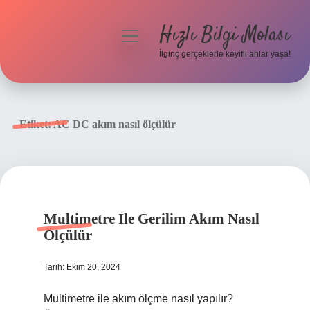
Hızlı Bilgi Molası
menüyü
aç
İlginç gerçeklerle keyifli anlar yaşa!
Anasayfa
Gizlilik Politikası
Etiket:
AC DC akım nasıl ölçülür
Yasal Uyarı
Hakkımızda
Multimetre Ile Gerilim Akım Nasıl
Ölçülür
Tarih: Ekim 20, 2024
Multimetre ile akım ölçme nasıl yapılır?