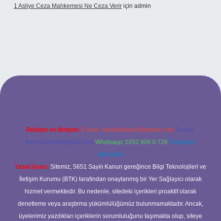
1 Asliye Ceza Mahkemesi Ne Ceza Verir
için
admin
xbet
Reklam ve İletişim:
E-mail:
backlinkpaneli@gmail.com
Teams:
forumhizmeti@gmail.com
Whatsapp: 0262 606 0 726
Telegram:
@karabul
Yasal Uyarı:
Sitemiz, 5651 Sayılı Kanun gereğince Bilgi Teknolojileri ve
İletişim Kurumu (BTK) tarafından onaylanmış bir Yer Sağlayıcı olarak
hizmet vermektedir. Bu nedenle, sitedeki içerikleri proaktif olarak
denetleme veya araştırma yükümlülüğümüz bulunmamaktadır. Ancak,
üyelerimiz yazdıkları içeriklerin sorumluluğunu taşımakta olup, siteye