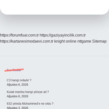
https://forumfuar.com.tr
https://gaziyayincilik.com.tr
https://kartanesimodaevi.com.tr
knight online
nttgame
Sitemap
Sidebar
Son Yazılar
C3 hangi notadır ?
Ağustos 6, 2026
Kulak mantısı hangi yöreye ait ?
Ağustos 6, 2026
632 yılında Muhammed’e ne oldu ?
Ağustos 3, 2026