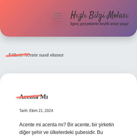
Hızlı Bilgi Molası
menüyü
aç
İlginç gerçeklerle keyifli anlar yaşa!
Anasayfa
Gizlilik Politikası
Etiket:
Acente nasıl olunur
Yasal Uyarı
Hakkımızda
Acenta Mı
Tarih: Ekim 21, 2024
Acente mi acenta mı? Bir acente, bir şirketin
diğer şehir ve ülkelerdeki şubesidir. Bu