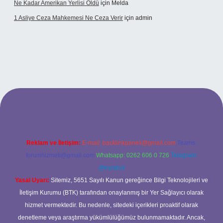
Ne Kadar Amerikan Yerlisi Öldü
için
Melda
1 Asliye Ceza Mahkemesi Ne Ceza Verir
için
admin
xbet
Reklam ve İletişim:
E-mail:
backlinkpaneli@gmail.com
Teams:
forumhizmeti@gmail.com
Whatsapp: 0262 606 0 726
Telegram:
@karabul
Yasal Uyarı:
Sitemiz, 5651 Sayılı Kanun gereğince Bilgi Teknolojileri ve
İletişim Kurumu (BTK) tarafından onaylanmış bir Yer Sağlayıcı olarak
hizmet vermektedir. Bu nedenle, sitedeki içerikleri proaktif olarak
denetleme veya araştırma yükümlülüğümüz bulunmamaktadır. Ancak,