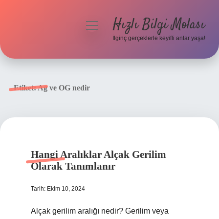
Hızlı Bilgi Molası
menüyü
aç
İlginç gerçeklerle keyifli anlar yaşa!
Anasayfa
Gizlilik Politikası
Etiket:
Ag ve OG nedir
Yasal Uyarı
Hakkımızda
Hangi Aralıklar Alçak Gerilim
Olarak Tanımlanır
Tarih: Ekim 10, 2024
Alçak gerilim aralığı nedir? Gerilim veya