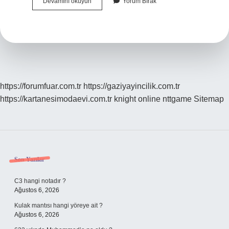
Hangi
Devamını okuyun
Yorum Bırak
Aralıklar
Alçak
Gerilim
Olarak
Tanımlanır
https://forumfuar.com.tr
https://gaziyayincilik.com.tr
https://kartanesimodaevi.com.tr
knight online
nttgame
Sitemap
Sidebar
Son Yazılar
C3 hangi notadır ?
Ağustos 6, 2026
Kulak mantısı hangi yöreye ait ?
Ağustos 6, 2026