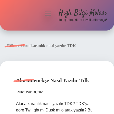
Hızlı Bilgi Molası
menüyü
aç
İlginç gerçeklerle keyifli anlar yaşa!
Anasayfa
Gizlilik Politikası
Etiket:
Alaca karanlık nasıl yazılır TDK
Yasal Uyarı
Hakkımızda
Alacamenekşe Nasıl Yazılır Tdk
Tarih: Ocak 18, 2025
Alaca karanlık nasıl yazılır TDK? TDK’ya
göre Twilight mı Dusk mı olarak yazılır? Bu