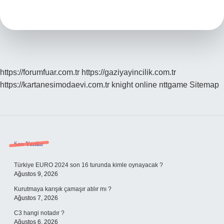
Yazılır
Tdk
https://forumfuar.com.tr
https://gaziyayincilik.com.tr
https://kartanesimodaevi.com.tr
knight online
nttgame
Sitemap
Sidebar
Son Yazılar
Türkiye EURO 2024 son 16 turunda kimle oynayacak ?
Ağustos 9, 2026
Kurutmaya karışık çamaşır atılır mı ?
Ağustos 7, 2026
C3 hangi notadır ?
Ağustos 6, 2026