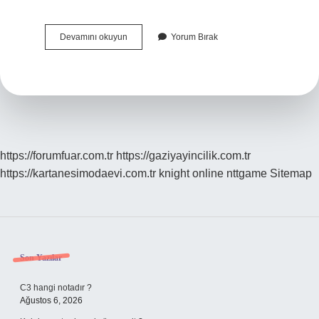
Multimetre
Devamını okuyun
Yorum Bırak
Ile
Gerilim
Akım
Nasıl
Ölçülür
https://forumfuar.com.tr
https://gaziyayincilik.com.tr
https://kartanesimodaevi.com.tr
knight online
nttgame
Sitemap
Sidebar
Son Yazılar
C3 hangi notadır ?
Ağustos 6, 2026