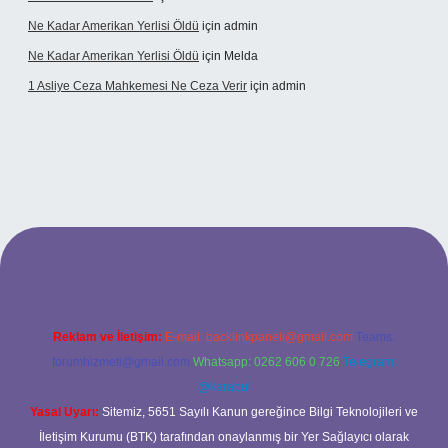
Ne Kadar Amerikan Yerlisi Öldü
için
admin
Ne Kadar Amerikan Yerlisi Öldü
için
Melda
1 Asliye Ceza Mahkemesi Ne Ceza Verir
için
admin
exbet
Reklam ve İletişim:
E-mail:
backlinkpaneli@gmail.com
Teams:
forumhizmeti@gmail.com
Whatsapp: 0262 606 0 726
Telegram:
@karabul
Yasal Uyarı:
Sitemiz, 5651 Sayılı Kanun gereğince Bilgi Teknolojileri ve
İletişim Kurumu (BTK) tarafından onaylanmış bir Yer Sağlayıcı olarak