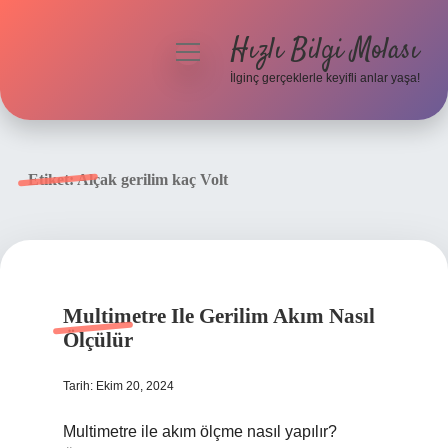
Hızlı Bilgi Molası
menüyü
aç
İlginç gerçeklerle keyifli anlar yaşa!
Anasayfa
Gizlilik Politikası
Etiket:
Alçak gerilim kaç Volt
Yasal Uyarı
Hakkımızda
Multimetre Ile Gerilim Akım Nasıl
Ölçülür
Tarih: Ekim 20, 2024
Multimetre ile akım ölçme nasıl yapılır?