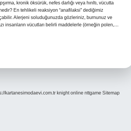
apşırma, kronik öksürük, nefes darlığı veya hırıltı, vücutta
i nedir? En tehlikeli reaksiyon “anafilaksi” dediğimiz
çabilir. Alerjeni soluduğunuzda gözleriniz, burnunuz ve
azı insanların vücutları belirli maddelerle (örneğin polen,…
s://kartanesimodaevi.com.tr
knight online
nttgame
Sitemap