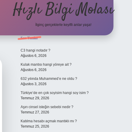
Hızlı Bilgi Molası
İlginç gerçeklerle keyifli anlar yaşa!
Sidebar
Son Yazılar
elexbet
C3 hangi notadır ?
Ağustos 6, 2026
Kulak mantısı hangi yöreye ait ?
Ağustos 6, 2026
632 yılında Muhammed’e ne oldu ?
Ağustos 3, 2026
Türkiye’de en çok soyisim hangi soy isim ?
Temmuz 29, 2026
Aşırı cinsel isteğin sebebi nedir ?
Temmuz 27, 2026
Katılma hesabı açmak mantıklı mı ?
Temmuz 25, 2026