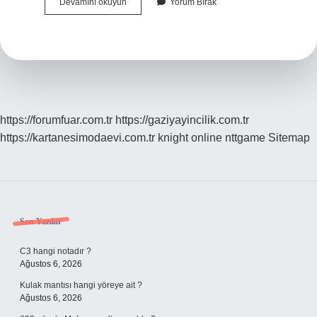
Kenz
Devamını okuyun
Yorum Bırak
Hangi
Ayette
Geçiyor
https://forumfuar.com.tr
https://gaziyayincilik.com.tr
https://kartanesimodaevi.com.tr
knight online
nttgame
Sitemap
Sidebar
Son Yazılar
C3 hangi notadır ?
Ağustos 6, 2026
Kulak mantısı hangi yöreye ait ?
Ağustos 6, 2026