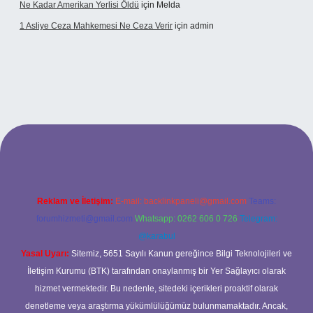
Ne Kadar Amerikan Yerlisi Öldü
için
Melda
1 Asliye Ceza Mahkemesi Ne Ceza Verir
için
admin
xbet
Reklam ve İletişim:
E-mail:
backlinkpaneli@gmail.com
Teams:
forumhizmeti@gmail.com
Whatsapp: 0262 606 0 726
Telegram:
@karabul
Yasal Uyarı:
Sitemiz, 5651 Sayılı Kanun gereğince Bilgi Teknolojileri ve
İletişim Kurumu (BTK) tarafından onaylanmış bir Yer Sağlayıcı olarak
hizmet vermektedir. Bu nedenle, sitedeki içerikleri proaktif olarak
denetleme veya araştırma yükümlülüğümüz bulunmamaktadır. Ancak,