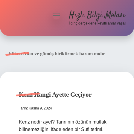
Hızlı Bilgi Molası
menüyü
aç
İlginç gerçeklerle keyifli anlar yaşa!
Anasayfa
Gizlilik Politikası
Etiket:
Altın ve gümüş biriktirmek haram mıdır
Yasal Uyarı
Hakkımızda
Kenz Hangi Ayette Geçiyor
Tarih: Kasım 9, 2024
Kenz nedir ayet? Tanrı’nın özünün mutlak
bilinemezliğini ifade eden bir Sufi terimi.