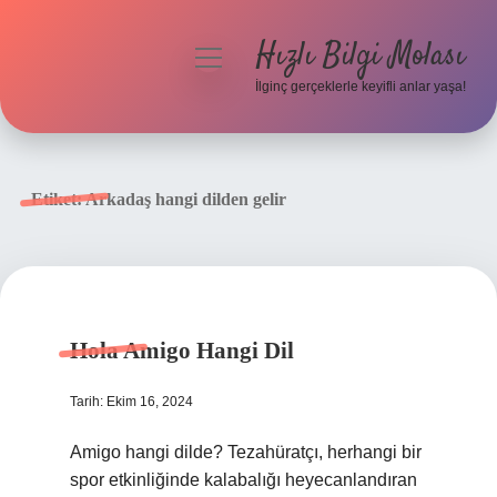
Hızlı Bilgi Molası
menüyü
aç
İlginç gerçeklerle keyifli anlar yaşa!
Anasayfa
Gizlilik Politikası
Etiket:
Arkadaş hangi dilden gelir
Yasal Uyarı
Hakkımızda
Hola Amigo Hangi Dil
Tarih: Ekim 16, 2024
Amigo hangi dilde? Tezahüratçı, herhangi bir
spor etkinliğinde kalabalığı heyecanlandıran