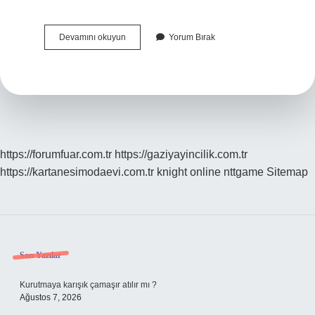
Hola
Devamını okuyun
Yorum Bırak
Amigo
Hangi
Dil
https://forumfuar.com.tr
https://gaziyayincilik.com.tr
https://kartanesimodaevi.com.tr
knight online
nttgame
Sitemap
Sidebar
Son Yazılar
Kurutmaya karışık çamaşır atılır mı ?
Ağustos 7, 2026