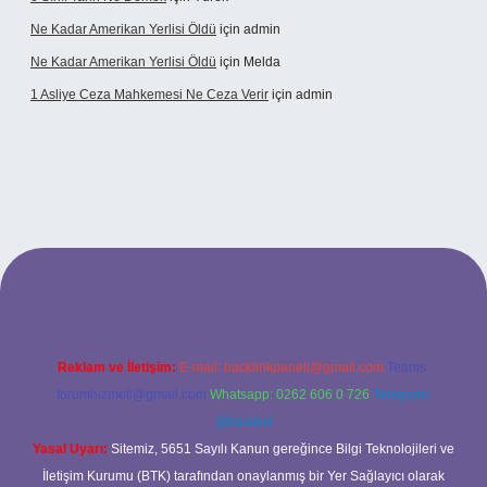
Ne Kadar Amerikan Yerlisi Öldü
için
admin
Ne Kadar Amerikan Yerlisi Öldü
için
Melda
1 Asliye Ceza Mahkemesi Ne Ceza Verir
için
admin
bet
Reklam ve İletişim:
E-mail:
backlinkpaneli@gmail.com
Teams:
forumhizmeti@gmail.com
Whatsapp: 0262 606 0 726
Telegram:
@karabul
Yasal Uyarı:
Sitemiz, 5651 Sayılı Kanun gereğince Bilgi Teknolojileri ve
İletişim Kurumu (BTK) tarafından onaylanmış bir Yer Sağlayıcı olarak