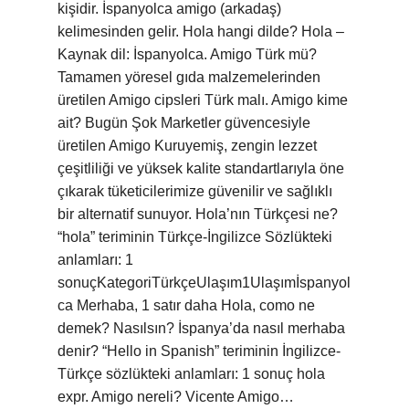
kişidir. İspanyolca amigo (arkadaş)
kelimesinden gelir. Hola hangi dilde? Hola –
Kaynak dil: İspanyolca. Amigo Türk mü?
Tamamen yöresel gıda malzemelerinden
üretilen Amigo cipsleri Türk malı. Amigo kime
ait? Bugün Şok Marketler güvencesiyle
üretilen Amigo Kuruyemiş, zengin lezzet
çeşitliliği ve yüksek kalite standartlarıyla öne
çıkarak tüketicilerimize güvenilir ve sağlıklı
bir alternatif sunuyor. Hola’nın Türkçesi ne?
“hola” teriminin Türkçe-İngilizce Sözlükteki
anlamları: 1
sonuçKategoriTürkçeUlaşım1Ulaşımİspanyol
ca Merhaba, 1 satır daha Hola, como ne
demek? Nasılsın? İspanya’da nasıl merhaba
denir? “Hello in Spanish” teriminin İngilizce-
Türkçe sözlükteki anlamları: 1 sonuç hola
expr. Amigo nereli? Vicente Amigo…