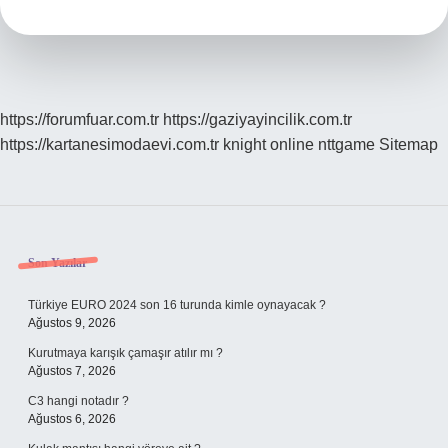
https://forumfuar.com.tr
https://gaziyayincilik.com.tr
https://kartanesimodaevi.com.tr
knight online
nttgame
Sitemap
Sidebar
Son Yazılar
Türkiye EURO 2024 son 16 turunda kimle oynayacak ?
Ağustos 9, 2026
Kurutmaya karışık çamaşır atılır mı ?
Ağustos 7, 2026
C3 hangi notadır ?
Ağustos 6, 2026