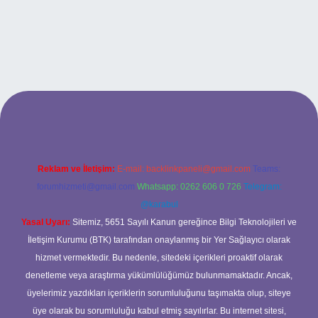
bet
Reklam ve İletişim:
E-mail:
backlinkpaneli@gmail.com
Teams:
forumhizmeti@gmail.com
Whatsapp: 0262 606 0 726
Telegram:
@karabul
Yasal Uyarı:
Sitemiz, 5651 Sayılı Kanun gereğince Bilgi Teknolojileri ve
İletişim Kurumu (BTK) tarafından onaylanmış bir Yer Sağlayıcı olarak
hizmet vermektedir. Bu nedenle, sitedeki içerikleri proaktif olarak
denetleme veya araştırma yükümlülüğümüz bulunmamaktadır. Ancak,
üyelerimiz yazdıkları içeriklerin sorumluluğunu taşımakta olup, siteye
üye olarak bu sorumluluğu kabul etmiş sayılırlar. Bu internet sitesi,