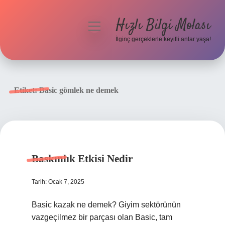
Hızlı Bilgi Molası
menüyü
aç
İlginç gerçeklerle keyifli anlar yaşa!
Anasayfa
Gizlilik Politikası
Etiket:
Basic gömlek ne demek
Yasal Uyarı
Hakkımızda
Baskınlık Etkisi Nedir
Tarih: Ocak 7, 2025
Basic kazak ne demek? Giyim sektörünün
vazgeçilmez bir parçası olan Basic, tam