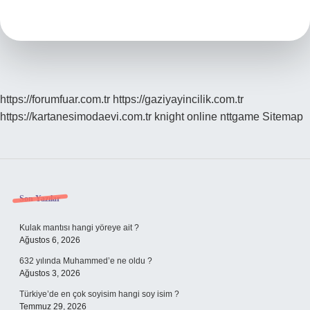
Dönemi
Ne
Zaman
Başlar
https://forumfuar.com.tr
https://gaziyayincilik.com.tr
https://kartanesimodaevi.com.tr
knight online
nttgame
Sitemap
Sidebar
Son Yazılar
Kulak mantısı hangi yöreye ait ?
Ağustos 6, 2026
632 yılında Muhammed’e ne oldu ?
Ağustos 3, 2026
Türkiye’de en çok soyisim hangi soy isim ?
Temmuz 29, 2026