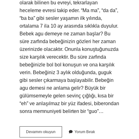
olarak bilinen bu evreyi, tekrarlayan
heceleme evresi takip eder. “Ma ma”, “da da”,
“ba ba” gibi sesler yaşamın ilk yılında,
ortalama 7 ila 10 ay arasında sıklıkla duyulur.
Bebek agu demeye ne zaman başlar? Bu
süre zarfında bebeğinizin gözleri her zaman
üzerinizde olacaktır. Onunla konuştuğunuzda
size karşılık verecektir. Bu süre zarfında
bebeğinizle bol bol konuşun ve ona karşılık
verin. Bebeğiniz 3 aylık olduğunda, guguk
gibi sesler çıkarmaya başlayabilir. Bebeğin
agu demesi ne anlama gelir? Büyük bir
gülümsemeyle gelen sevinç çığlığı, kısa bir
“eh” ve anlaşılmaz bir yüz ifadesi, biberondan
sonra memnuniyeti belirten bir “guo”…
Bebeklerde
Devamını okuyun
Yorum Bırak
Agulama