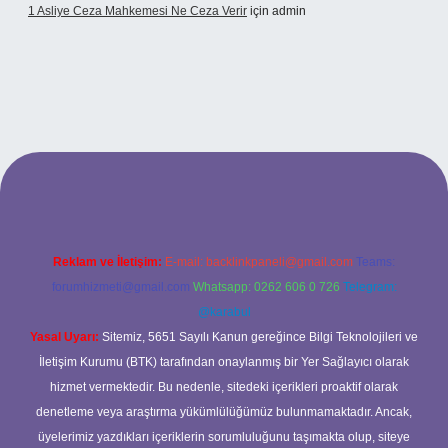
1 Asliye Ceza Mahkemesi Ne Ceza Verir
için
admin
xbet
Reklam ve İletişim:
E-mail:
backlinkpaneli@gmail.com
Teams:
forumhizmeti@gmail.com
Whatsapp: 0262 606 0 726
Telegram:
@karabul
Yasal Uyarı:
Sitemiz, 5651 Sayılı Kanun gereğince Bilgi Teknolojileri ve
İletişim Kurumu (BTK) tarafından onaylanmış bir Yer Sağlayıcı olarak
hizmet vermektedir. Bu nedenle, sitedeki içerikleri proaktif olarak
denetleme veya araştırma yükümlülüğümüz bulunmamaktadır. Ancak,
üyelerimiz yazdıkları içeriklerin sorumluluğunu taşımakta olup, siteye