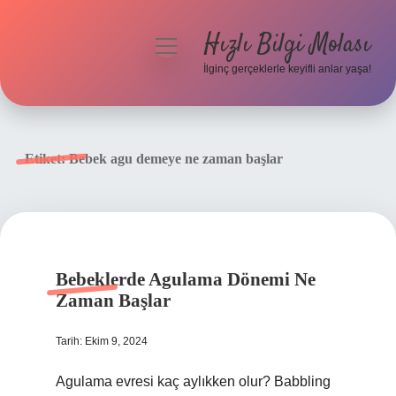
Hızlı Bilgi Molası
menüyü
aç
İlginç gerçeklerle keyifli anlar yaşa!
Anasayfa
Gizlilik Politikası
Etiket:
Bebek agu demeye ne zaman başlar
Yasal Uyarı
Hakkımızda
Bebeklerde Agulama Dönemi Ne
Zaman Başlar
Tarih: Ekim 9, 2024
Agulama evresi kaç aylıkken olur? Babbling