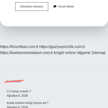
Bebeklerin
Devamını okuyun
Yorum Bırak
Algıları
Ne
Zaman
Açılır
https://forumfuar.com.tr
https://gaziyayincilik.com.tr
https://kartanesimodaevi.com.tr
knight online
nttgame
Sitemap
Sidebar
Son Yazılar
C3 hangi notadır ?
Ağustos 6, 2026
Kulak mantısı hangi yöreye ait ?
Ağustos 6, 2026