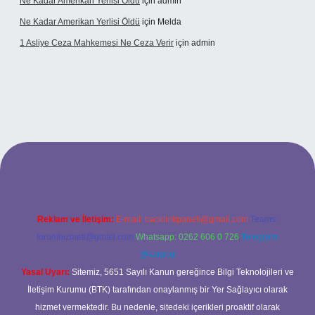
Ne Kadar Amerikan Yerlisi Öldü
için
admin
Ne Kadar Amerikan Yerlisi Öldü
için
Melda
1 Asliye Ceza Mahkemesi Ne Ceza Verir
için
admin
xbet
Reklam ve İletişim:
E-mail:
backlinkpaneli@gmail.com
Teams:
forumhizmeti@gmail.com
Whatsapp: 0262 606 0 726
Telegram:
@karabul
Yasal Uyarı:
Sitemiz, 5651 Sayılı Kanun gereğince Bilgi Teknolojileri ve
İletişim Kurumu (BTK) tarafından onaylanmış bir Yer Sağlayıcı olarak
hizmet vermektedir. Bu nedenle, sitedeki içerikleri proaktif olarak