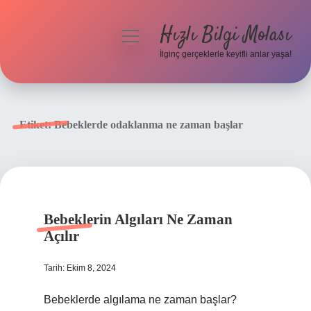
Hızlı Bilgi Molası
menüyü
aç
İlginç gerçeklerle keyifli anlar yaşa!
Anasayfa
Gizlilik Politikası
Etiket:
Bebeklerde odaklanma ne zaman başlar
Yasal Uyarı
Hakkımızda
Bebeklerin Algıları Ne Zaman
Açılır
Tarih: Ekim 8, 2024
Bebeklerde algılama ne zaman başlar?