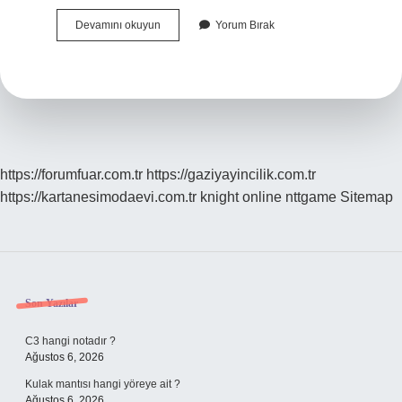
Belleten
Devamını okuyun
Yorum Bırak
Dergi
Mi
https://forumfuar.com.tr
https://gaziyayincilik.com.tr
https://kartanesimodaevi.com.tr
knight online
nttgame
Sitemap
Sidebar
Son Yazılar
C3 hangi notadır ?
Ağustos 6, 2026
Kulak mantısı hangi yöreye ait ?
Ağustos 6, 2026