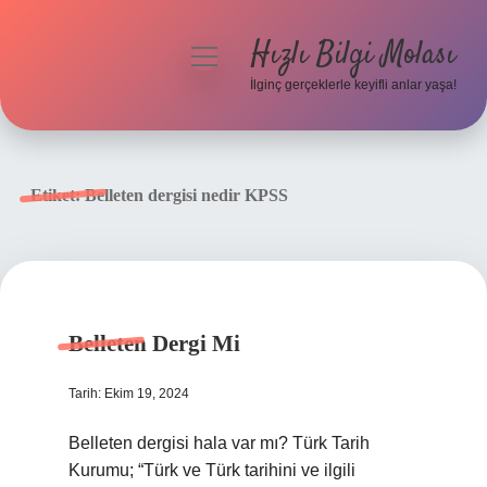
Hızlı Bilgi Molası
menüyü
aç
İlginç gerçeklerle keyifli anlar yaşa!
Anasayfa
Gizlilik Politikası
Etiket:
Belleten dergisi nedir KPSS
Yasal Uyarı
Hakkımızda
Belleten Dergi Mi
Tarih: Ekim 19, 2024
Belleten dergisi hala var mı? Türk Tarih
Kurumu; “Türk ve Türk tarihini ve ilgili