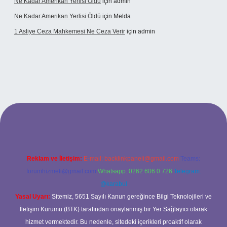
Ne Kadar Amerikan Yerlisi Öldü
için
admin
Ne Kadar Amerikan Yerlisi Öldü
için
Melda
1 Asliye Ceza Mahkemesi Ne Ceza Verir
için
admin
xbet
Reklam ve İletişim:
E-mail:
backlinkpaneli@gmail.com
Teams:
forumhizmeti@gmail.com
Whatsapp: 0262 606 0 726
Telegram:
@karabul
Yasal Uyarı:
Sitemiz, 5651 Sayılı Kanun gereğince Bilgi Teknolojileri ve
İletişim Kurumu (BTK) tarafından onaylanmış bir Yer Sağlayıcı olarak
hizmet vermektedir. Bu nedenle, sitedeki içerikleri proaktif olarak