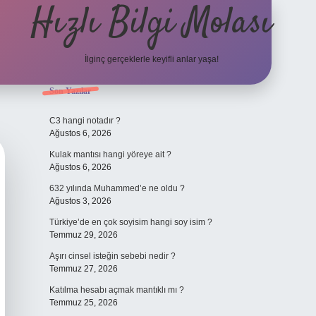
Hızlı Bilgi Molası
İlginç gerçeklerle keyifli anlar yaşa!
Sidebar
Son Yazılar
elexbet
C3 hangi notadır ?
Ağustos 6, 2026
Kulak mantısı hangi yöreye ait ?
Ağustos 6, 2026
632 yılında Muhammed’e ne oldu ?
Ağustos 3, 2026
Türkiye’de en çok soyisim hangi soy isim ?
Temmuz 29, 2026
Aşırı cinsel isteğin sebebi nedir ?
Temmuz 27, 2026
Katılma hesabı açmak mantıklı mı ?
Temmuz 25, 2026