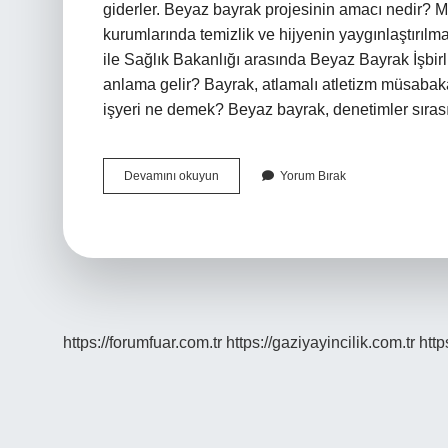
giderler. Beyaz bayrak projesinin amacı nedir? Mi
kurumlarında temizlik ve hijyenin yaygınlaştırılma
ile Sağlık Bakanlığı arasında Beyaz Bayrak İşbir
anlama gelir? Bayrak, atlamalı atletizm müsabaka
işyeri ne demek? Beyaz bayrak, denetimler sıra
Beyaz
Devamını okuyun
Yorum Bırak
Bayrak
Kaldırmak
Ne
Anlama
Gelir
https://forumfuar.com.tr
https://gaziyayincilik.com.tr
http