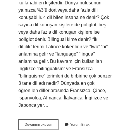
kullanabilen kişilerdir. Dünya nüfusunun
yalnızca %3’ü dört veya daha fazla dili
konuşabilir. 4 dil bilen insana ne denir? Çok
sayıda dil konuşan kişilere de poliglot, beş
veya daha fazla dil konuşan kişilere ise
poliglot denir. Bilingual kime denir? “İki
dillilik” terimi Latince kökenlidir ve “two” “bi”
anlamına gelir ve “language” “lingua”
anlamına gelir. Bu kavram için kullanılan
İngilizce “bilingualism” ve Fransızca
“bilinguisme” terimleri de birbirine çok benzer.
3 tane dil adı nedir? Dünyada en çok
öğrenilen diller arasında Fransızca, Çince,
İspanyolca, Almanca, İtalyanca, İngilizce ve
Japonca yer…
3
Devamını okuyun
Yorum Bırak
Dil