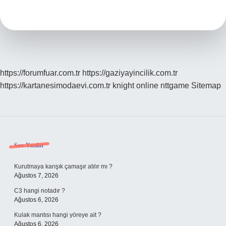
Bilen
Kişiye
Ne
Denir
https://forumfuar.com.tr
https://gaziyayincilik.com.tr
https://kartanesimodaevi.com.tr
knight online
nttgame
Sitemap
Sidebar
Son Yazılar
Kurutmaya karışık çamaşır atılır mı ?
Ağustos 7, 2026
C3 hangi notadır ?
Ağustos 6, 2026
Kulak mantısı hangi yöreye ait ?
Ağustos 6, 2026