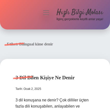
Hızlı Bilgi Molası
menüyü
aç
İlginç gerçeklerle keyifli anlar yaşa!
Anasayfa
Gizlilik Politikası
Etiket:
Bilingual kime denir
Yasal Uyarı
Hakkımızda
3 Dil Bilen Kişiye Ne Denir
Tarih: Ocak 2, 2025
3 dil konuşana ne denir? Çok dilliler üçten
fazla dili konuşabilen, anlayabilen ve