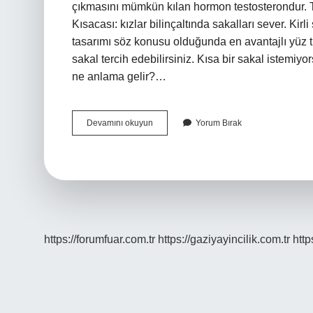
çıkmasını mümkün kılan hormon testosterondur. T
Kısacası: kızlar bilinçaltında sakalları sever. Kirl
tasarımı söz konusu olduğunda en avantajlı yüz ti
sakal tercih edebilirsiniz. Kısa bir sakal istemiy
ne anlama gelir?…
Kadınlar
Devamını okuyun
Yorum Bırak
Kirli
Sakal
Sever
Mi
https://forumfuar.com.tr
https://gaziyayincilik.com.tr
http