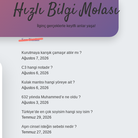
Hızlı Bilgi Molası
İlginç gerçeklerle keyifli anlar yaşa!
Sidebar
Son Yazılar
elexbet
Kurutmaya karışık çamaşır atılır mı ?
Ağustos 7, 2026
C3 hangi notadır ?
Ağustos 6, 2026
Kulak mantısı hangi yöreye ait ?
Ağustos 6, 2026
632 yılında Muhammed’e ne oldu ?
Ağustos 3, 2026
Türkiye’de en çok soyisim hangi soy isim ?
Temmuz 29, 2026
Aşırı cinsel isteğin sebebi nedir ?
Temmuz 27, 2026