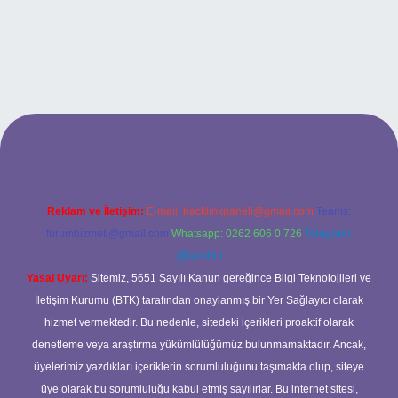
xbet
Reklam ve İletişim:
E-mail:
backlinkpaneli@gmail.com
Teams:
forumhizmeti@gmail.com
Whatsapp: 0262 606 0 726
Telegram:
@karabul
Yasal Uyarı:
Sitemiz, 5651 Sayılı Kanun gereğince Bilgi Teknolojileri ve
İletişim Kurumu (BTK) tarafından onaylanmış bir Yer Sağlayıcı olarak
hizmet vermektedir. Bu nedenle, sitedeki içerikleri proaktif olarak
denetleme veya araştırma yükümlülüğümüz bulunmamaktadır. Ancak,
üyelerimiz yazdıkları içeriklerin sorumluluğunu taşımakta olup, siteye
üye olarak bu sorumluluğu kabul etmiş sayılırlar. Bu internet sitesi,