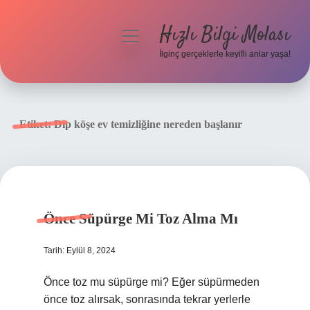
Hızlı Bilgi Molası
menüyü
aç
İlginç gerçeklerle keyifli anlar yaşa!
Anasayfa
Gizlilik Politikası
Etiket:
Dip köşe ev temizliğine nereden başlanır
Yasal Uyarı
Hakkımızda
Önce Süpürge Mi Toz Alma Mı
Tarih: Eylül 8, 2024
Önce toz mu süpürge mi? Eğer süpürmeden
önce toz alırsak, sonrasında tekrar yerlerle