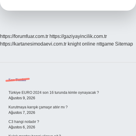
Toz
Alma
Mı
https://forumfuar.com.tr
https://gaziyayincilik.com.tr
https://kartanesimodaevi.com.tr
knight online
nttgame
Sitemap
Sidebar
Son Yazılar
Türkiye EURO 2024 son 16 turunda kimle oynayacak ?
Ağustos 9, 2026
Kurutmaya karışık çamaşır atılır mı ?
Ağustos 7, 2026
C3 hangi notadır ?
Ağustos 6, 2026