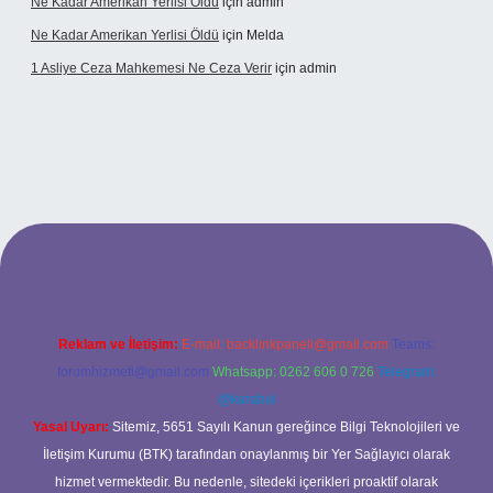
Ne Kadar Amerikan Yerlisi Öldü
için
admin
Ne Kadar Amerikan Yerlisi Öldü
için
Melda
1 Asliye Ceza Mahkemesi Ne Ceza Verir
için
admin
xbet
Reklam ve İletişim:
E-mail:
backlinkpaneli@gmail.com
Teams:
forumhizmeti@gmail.com
Whatsapp: 0262 606 0 726
Telegram:
@karabul
Yasal Uyarı:
Sitemiz, 5651 Sayılı Kanun gereğince Bilgi Teknolojileri ve
İletişim Kurumu (BTK) tarafından onaylanmış bir Yer Sağlayıcı olarak
hizmet vermektedir. Bu nedenle, sitedeki içerikleri proaktif olarak