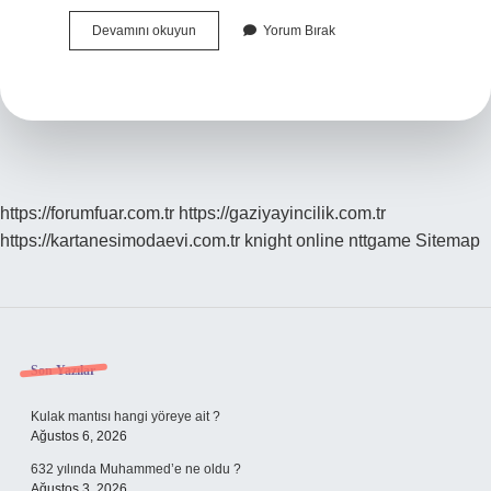
Pasta
Devamını okuyun
Yorum Bırak
Nereden
Gelir
https://forumfuar.com.tr
https://gaziyayincilik.com.tr
https://kartanesimodaevi.com.tr
knight online
nttgame
Sitemap
Sidebar
Son Yazılar
Kulak mantısı hangi yöreye ait ?
Ağustos 6, 2026
632 yılında Muhammed’e ne oldu ?
Ağustos 3, 2026