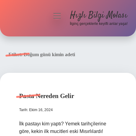
Hızlı Bilgi Molası
menüyü
aç
İlginç gerçeklerle keyifli anlar yaşa!
Anasayfa
Gizlilik Politikası
Etiket:
Doğum günü kimin adeti
Yasal Uyarı
Hakkımızda
Pasta Nereden Gelir
Tarih: Ekim 16, 2024
İlk pastayı kim yaptı? Yemek tarihçilerine
göre, kekin ilk mucitleri eski Mısırlılardı!