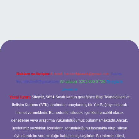
xbet
Reklam ve İletişim:
E-mail:
backlinkpaneli@gmail.com
Teams:
forumhizmeti@gmail.com
Whatsapp: 0262 606 0 726
Telegram:
@karabul
Yasal Uyarı:
Sitemiz, 5651 Sayılı Kanun gereğince Bilgi Teknolojileri ve
İletişim Kurumu (BTK) tarafından onaylanmış bir Yer Sağlayıcı olarak
hizmet vermektedir. Bu nedenle, sitedeki içerikleri proaktif olarak
denetleme veya araştırma yükümlülüğümüz bulunmamaktadır. Ancak,
üyelerimiz yazdıkları içeriklerin sorumluluğunu taşımakta olup, siteye
üye olarak bu sorumluluğu kabul etmiş sayılırlar. Bu internet sitesi,