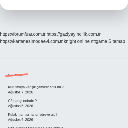
Kısa
Cümle
https://forumfuar.com.tr
https://gaziyayincilik.com.tr
https://kartanesimodaevi.com.tr
knight online
nttgame
Sitemap
Sidebar
Son Yazılar
Kurutmaya karışık çamaşır atılır mı ?
Ağustos 7, 2026
C3 hangi notadır ?
Ağustos 6, 2026
Kulak mantısı hangi yöreye ait ?
Ağustos 6, 2026