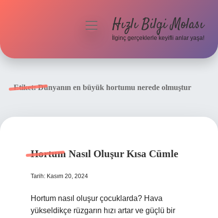
Hızlı Bilgi Molası
menüyü
aç
İlginç gerçeklerle keyifli anlar yaşa!
Anasayfa
Gizlilik Politikası
Etiket:
Dünyanın en büyük hortumu nerede olmuştur
Yasal Uyarı
Hakkımızda
Hortum Nasıl Oluşur Kısa Cümle
Tarih: Kasım 20, 2024
Hortum nasıl oluşur çocuklarda? Hava
yükseldikçe rüzgarın hızı artar ve güçlü bir