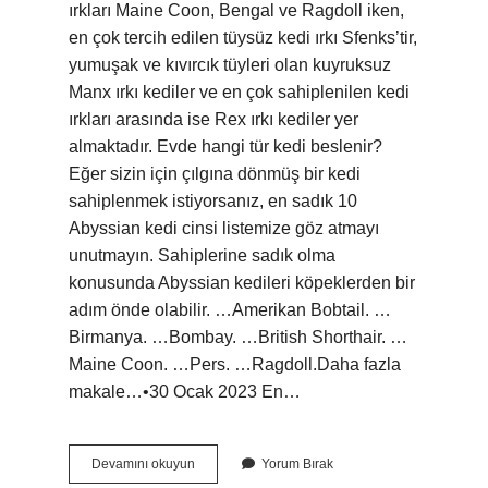
ırkları Maine Coon, Bengal ve Ragdoll iken,
en çok tercih edilen tüysüz kedi ırkı Sfenks’tir,
yumuşak ve kıvırcık tüyleri olan kuyruksuz
Manx ırkı kediler ve en çok sahiplenilen kedi
ırkları arasında ise Rex ırkı kediler yer
almaktadır. Evde hangi tür kedi beslenir?
Eğer sizin için çılgına dönmüş bir kedi
sahiplenmek istiyorsanız, en sadık 10
Abyssian kedi cinsi listemize göz atmayı
unutmayın. Sahiplerine sadık olma
konusunda Abyssian kedileri köpeklerden bir
adım önde olabilir. …Amerikan Bobtail. …
Birmanya. …Bombay. …British Shorthair. …
Maine Coon. …Pers. …Ragdoll.Daha fazla
makale…•30 Ocak 2023 En…
En
Devamını okuyun
Yorum Bırak
Sağlıklı