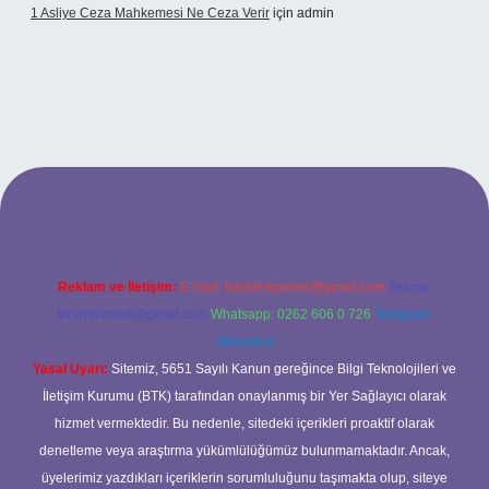
1 Asliye Ceza Mahkemesi Ne Ceza Verir
için
admin
xbet
Reklam ve İletişim:
E-mail:
backlinkpaneli@gmail.com
Teams:
forumhizmeti@gmail.com
Whatsapp: 0262 606 0 726
Telegram:
@karabul
Yasal Uyarı:
Sitemiz, 5651 Sayılı Kanun gereğince Bilgi Teknolojileri ve
İletişim Kurumu (BTK) tarafından onaylanmış bir Yer Sağlayıcı olarak
hizmet vermektedir. Bu nedenle, sitedeki içerikleri proaktif olarak
denetleme veya araştırma yükümlülüğümüz bulunmamaktadır. Ancak,
üyelerimiz yazdıkları içeriklerin sorumluluğunu taşımakta olup, siteye