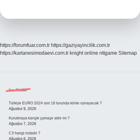
Kedi
Hangisi
https://forumfuar.com.tr
https://gaziyayincilik.com.tr
https://kartanesimodaevi.com.tr
knight online
nttgame
Sitemap
Sidebar
Son Yazılar
Türkiye EURO 2024 son 16 turunda kimle oynayacak ?
Ağustos 9, 2026
Kurutmaya karışık çamaşır atılır mı ?
Ağustos 7, 2026
C3 hangi notadır ?
Ağustos 6, 2026