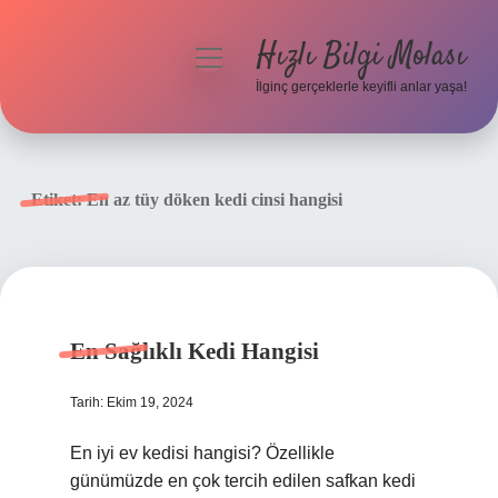
Hızlı Bilgi Molası
menüyü
aç
İlginç gerçeklerle keyifli anlar yaşa!
Anasayfa
Gizlilik Politikası
Etiket:
En az tüy döken kedi cinsi hangisi
Yasal Uyarı
Hakkımızda
En Sağlıklı Kedi Hangisi
Tarih: Ekim 19, 2024
En iyi ev kedisi hangisi? Özellikle
günümüzde en çok tercih edilen safkan kedi