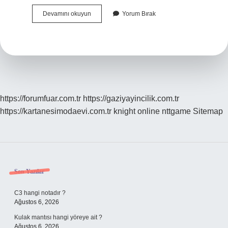
Çocuk
Devamını okuyun
Yorum Bırak
Yapmadan
Önce
Neler
Yapılır
https://forumfuar.com.tr
https://gaziyayincilik.com.tr
https://kartanesimodaevi.com.tr
knight online
nttgame
Sitemap
Sidebar
Son Yazılar
C3 hangi notadır ?
Ağustos 6, 2026
Kulak mantısı hangi yöreye ait ?
Ağustos 6, 2026