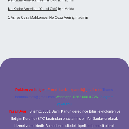
Ne Kadar Amerikan Yerlisi Öldü
için
admin
Ne Kadar Amerikan Yerlisi Öldü
için
Melda
1 Asliye Ceza Mahkemesi Ne Ceza Verir
için
admin
bet
Reklam ve İletişim:
E-mail:
backlinkpaneli@gmail.com
Teams:
forumhizmeti@gmail.com
Whatsapp: 0262 606 0 726
Telegram:
@karabul
Yasal Uyarı:
Sitemiz, 5651 Sayılı Kanun gereğince Bilgi Teknolojileri ve
İletişim Kurumu (BTK) tarafından onaylanmış bir Yer Sağlayıcı olarak
hizmet vermektedir. Bu nedenle, sitedeki içerikleri proaktif olarak