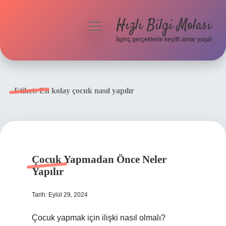
Hızlı Bilgi Molası
menüyü
aç
İlginç gerçeklerle keyifli anlar yaşa!
Anasayfa
Gizlilik Politikası
Etiket:
En kolay çocuk nasıl yapılır
Yasal Uyarı
Hakkımızda
Çocuk Yapmadan Önce Neler
Yapılır
Tarih: Eylül 29, 2024
Çocuk yapmak için ilişki nasıl olmalı?