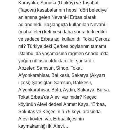
Karayaka, Sonusa (Uluköy) ve Taşabat
(Taşova) kasabalarının hepsi “dört belediye”
anlamına gelen Nevahi-i Erbaa olarak
adlandırıldı. Başlangıçta kullanılan Nevahi-i
(mahalleler) kelimesi daha sonra terk edildi
ve sadece Erbaa adı kullanıldı. Tokat Çerkez
mi? Türkiye’deki Çerkes boylarının tamamı
İstanbul’da yaşamasına rağmen Anadolu’da
yoğun nüfuslu oldukları iller şunlardır:
Abzeler: Samsun, Sinop, Tokat,
Afyonkarahisar, Balıkesir, Sakarya (Akyazı
ilçesi) Şapsığlar: Samsun, Balıkesir,
Afyonkarahisar, Bolu, Aydın, Sakarya, Bursa.
Tokat Erbaa’da Alevi var mıdır? Keçeci
köyünün Alevi dedesi Ahmet Kaya, “Erbaa,
Sokutaş ve Keçeci’nin 79 köyü arasında
Alevi köyleri var. Erbaa ilçesinin
kaymakamlığı iki Alevi…