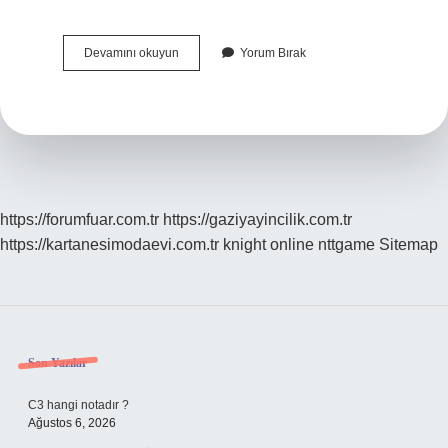
Tokat
Devamını okuyun
Yorum Bırak
Erbaa
Çerkez
Mi
https://forumfuar.com.tr
https://gaziyayincilik.com.tr
https://kartanesimodaevi.com.tr
knight online
nttgame
Sitemap
Sidebar
Son Yazılar
C3 hangi notadır ?
Ağustos 6, 2026