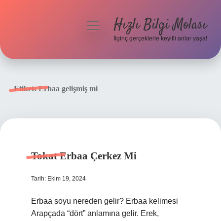
Hızlı Bilgi Molası
menüyü
aç
İlginç gerçeklerle keyifli anlar yaşa!
Anasayfa
Gizlilik Politikası
Etiket:
Erbaa gelişmiş mi
Yasal Uyarı
Hakkımızda
Tokat Erbaa Çerkez Mi
Tarih: Ekim 19, 2024
Erbaa soyu nereden gelir? Erbaa kelimesi
Arapçada “dört” anlamına gelir. Erek,