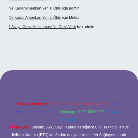
Ne Kadar Amerikan Yerlisi Öldü
için
admin
Ne Kadar Amerikan Yerlisi Öldü
için
Melda
1 Asliye Ceza Mahkemesi Ne Ceza Verir
için
admin
xbet
Reklam ve İletişim:
E-mail:
backlinkpaneli@gmail.com
Teams:
forumhizmeti@gmail.com
Whatsapp: 0262 606 0 726
Telegram:
@karabul
Yasal Uyarı:
Sitemiz, 5651 Sayılı Kanun gereğince Bilgi Teknolojileri ve
İletişim Kurumu (BTK) tarafından onaylanmış bir Yer Sağlayıcı olarak