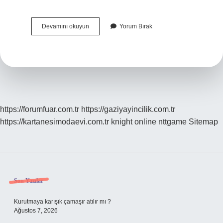
Osmanlıda
Devamını okuyun
Yorum Bırak
Kütüphane
Ne
Demek
https://forumfuar.com.tr
https://gaziyayincilik.com.tr
https://kartanesimodaevi.com.tr
knight online
nttgame
Sitemap
Sidebar
Son Yazılar
Kurutmaya karışık çamaşır atılır mı ?
Ağustos 7, 2026