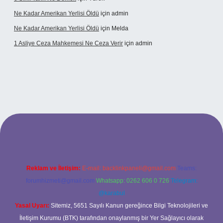
Ne Kadar Amerikan Yerlisi Öldü
için
admin
Ne Kadar Amerikan Yerlisi Öldü
için
Melda
1 Asliye Ceza Mahkemesi Ne Ceza Verir
için
admin
xbet
Reklam ve İletişim:
E-mail:
backlinkpaneli@gmail.com
Teams:
forumhizmeti@gmail.com
Whatsapp: 0262 606 0 726
Telegram:
@karabul
Yasal Uyarı:
Sitemiz, 5651 Sayılı Kanun gereğince Bilgi Teknolojileri ve
İletişim Kurumu (BTK) tarafından onaylanmış bir Yer Sağlayıcı olarak