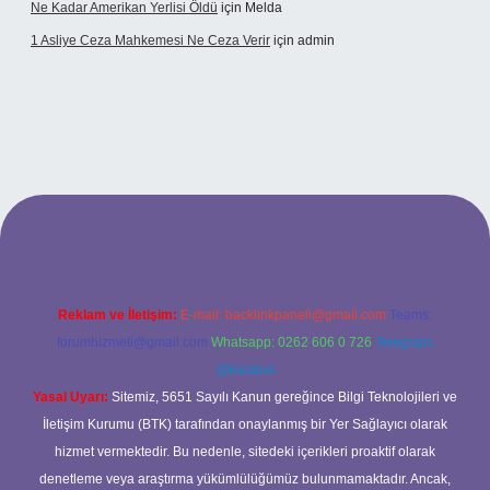
Ne Kadar Amerikan Yerlisi Öldü
için
Melda
1 Asliye Ceza Mahkemesi Ne Ceza Verir
için
admin
xbet
Reklam ve İletişim:
E-mail:
backlinkpaneli@gmail.com
Teams:
forumhizmeti@gmail.com
Whatsapp: 0262 606 0 726
Telegram:
@karabul
Yasal Uyarı:
Sitemiz, 5651 Sayılı Kanun gereğince Bilgi Teknolojileri ve
İletişim Kurumu (BTK) tarafından onaylanmış bir Yer Sağlayıcı olarak
hizmet vermektedir. Bu nedenle, sitedeki içerikleri proaktif olarak
denetleme veya araştırma yükümlülüğümüz bulunmamaktadır. Ancak,