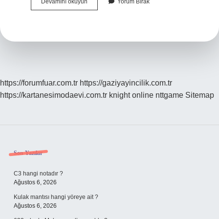
Feridun
Devamını okuyun
Yorum Bırak
Tunçer
Kimdir
https://forumfuar.com.tr
https://gaziyayincilik.com.tr
https://kartanesimodaevi.com.tr
knight online
nttgame
Sitemap
Sidebar
Son Yazılar
C3 hangi notadır ?
Ağustos 6, 2026
Kulak mantısı hangi yöreye ait ?
Ağustos 6, 2026