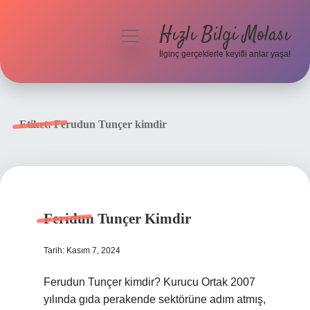
Hızlı Bilgi Molası
menüyü
aç
İlginç gerçeklerle keyifli anlar yaşa!
Anasayfa
Gizlilik Politikası
Etiket:
Ferudun Tunçer kimdir
Yasal Uyarı
Hakkımızda
Feridun Tunçer Kimdir
Tarih: Kasım 7, 2024
Ferudun Tunçer kimdir? Kurucu Ortak 2007
yılında gıda perakende sektörüne adım atmış,