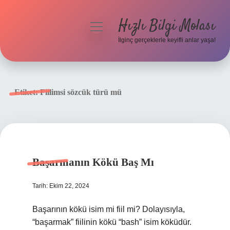
Hızlı Bilgi Molası
menüyü
aç
İlginç gerçeklerle keyifli anlar yaşa!
Anasayfa
Gizlilik Politikası
Etiket:
Fiilimsi sözcük türü mü
Yasal Uyarı
Hakkımızda
Başarmanın Kökü Baş Mı
Tarih: Ekim 22, 2024
Başarının kökü isim mi fiil mi? Dolayısıyla,
“başarmak” fiilinin kökü “bash” isim köküdür.