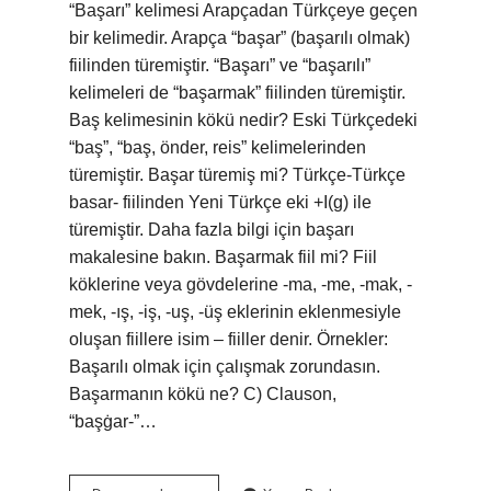
“Başarı” kelimesi Arapçadan Türkçeye geçen
bir kelimedir. Arapça “başar” (başarılı olmak)
fiilinden türemiştir. “Başarı” ve “başarılı”
kelimeleri de “başarmak” fiilinden türemiştir.
Baş kelimesinin kökü nedir? Eski Türkçedeki
“baş”, “baş, önder, reis” kelimelerinden
türemiştir. Başar türemiş mi? Türkçe-Türkçe
basar- fiilinden Yeni Türkçe eki +I(g) ile
türemiştir. Daha fazla bilgi için başarı
makalesine bakın. Başarmak fiil mi? Fiil
köklerine veya gövdelerine -ma, -me, -mak, -
mek, -ış, -iş, -uş, -üş eklerinin eklenmesiyle
oluşan fiillere isim – fiiller denir. Örnekler:
Başarılı olmak için çalışmak zorundasın.
Başarmanın kökü ne? C) Clauson,
“başġar-”…