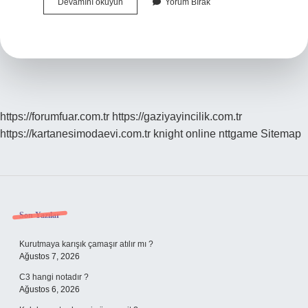
Başarmanın
Devamını okuyun
Yorum Bırak
Kökü
Baş
Mı
https://forumfuar.com.tr
https://gaziyayincilik.com.tr
https://kartanesimodaevi.com.tr
knight online
nttgame
Sitemap
Sidebar
Son Yazılar
Kurutmaya karışık çamaşır atılır mı ?
Ağustos 7, 2026
C3 hangi notadır ?
Ağustos 6, 2026