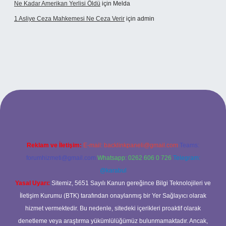
Ne Kadar Amerikan Yerlisi Öldü
için
Melda
1 Asliye Ceza Mahkemesi Ne Ceza Verir
için
admin
xbet
Reklam ve İletişim:
E-mail:
backlinkpaneli@gmail.com
Teams:
forumhizmeti@gmail.com
Whatsapp: 0262 606 0 726
Telegram:
@karabul
Yasal Uyarı:
Sitemiz, 5651 Sayılı Kanun gereğince Bilgi Teknolojileri ve
İletişim Kurumu (BTK) tarafından onaylanmış bir Yer Sağlayıcı olarak
hizmet vermektedir. Bu nedenle, sitedeki içerikleri proaktif olarak
denetleme veya araştırma yükümlülüğümüz bulunmamaktadır. Ancak,