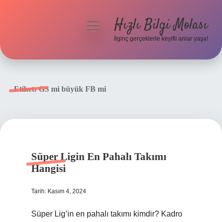
Hızlı Bilgi Molası
menüyü
aç
İlginç gerçeklerle keyifli anlar yaşa!
Anasayfa
Gizlilik Politikası
Etiket:
GS mi büyük FB mi
Yasal Uyarı
Hakkımızda
Süper Ligin En Pahalı Takımı
Hangisi
Tarih: Kasım 4, 2024
Süper Lig’in en pahalı takımı kimdir? Kadro