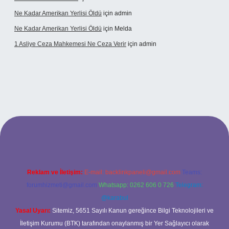
Ne Kadar Amerikan Yerlisi Öldü
için
admin
Ne Kadar Amerikan Yerlisi Öldü
için
Melda
1 Asliye Ceza Mahkemesi Ne Ceza Verir
için
admin
xbet
Reklam ve İletişim:
E-mail:
backlinkpaneli@gmail.com
Teams:
forumhizmeti@gmail.com
Whatsapp: 0262 606 0 726
Telegram:
@karabul
Yasal Uyarı:
Sitemiz, 5651 Sayılı Kanun gereğince Bilgi Teknolojileri ve
İletişim Kurumu (BTK) tarafından onaylanmış bir Yer Sağlayıcı olarak