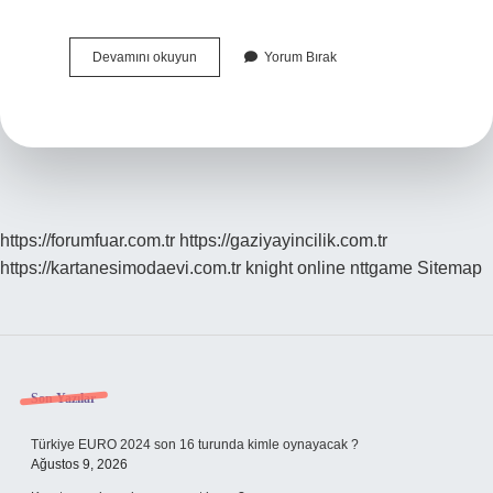
Süper
Devamını okuyun
Yorum Bırak
Ligin
En
Pahalı
Takımı
Hangisi
https://forumfuar.com.tr
https://gaziyayincilik.com.tr
https://kartanesimodaevi.com.tr
knight online
nttgame
Sitemap
Sidebar
Son Yazılar
Türkiye EURO 2024 son 16 turunda kimle oynayacak ?
Ağustos 9, 2026