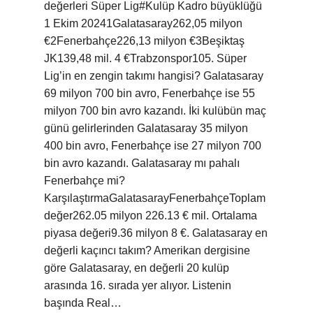
değerleri ​​Süper Lig#Kulüp Kadro büyüklüğü
1 Ekim 20241Galatasaray262,05 milyon
€2Fenerbahçe226,13 milyon €3Beşiktaş
JK139,48 mil. 4 €Trabzonspor105. Süper
Lig’in en zengin takımı hangisi? Galatasaray
69 milyon 700 bin avro, Fenerbahçe ise 55
milyon 700 bin avro kazandı. İki kulübün maç
günü gelirlerinden Galatasaray 35 milyon
400 bin avro, Fenerbahçe ise 27 milyon 700
bin avro kazandı. Galatasaray mı pahalı
Fenerbahçe mi?
KarşılaştırmaGalatasarayFenerbahçeToplam
değer262.05 milyon 226.13 € mil. Ortalama
piyasa değeri9.36 milyon 8 €. Galatasaray en
değerli kaçıncı takım? Amerikan dergisine
göre Galatasaray, en değerli 20 kulüp
arasında 16. sırada yer alıyor. Listenin
başında Real…