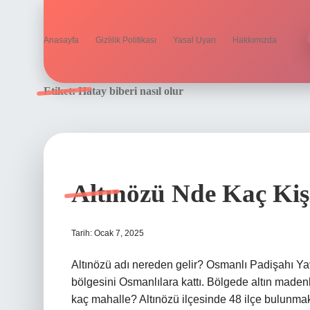
Anasayfa
Gizlilik Politikası
Yasal Uyarı
Hakkımızda
Etiket:
Hatay biberi nasıl olur
Altınözü Nde Kaç Kiş
Tarih: Ocak 7, 2025
Altınözü adı nereden gelir? Osmanlı Padişahı Yav
bölgesini Osmanlılara kattı. Bölgede altın madenl
kaç mahalle? Altınözü ilçesinde 48 ilçe bulunmakt