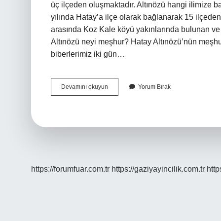
üç ilçeden oluşmaktadır. Altınözü hangi ilimize b
yılında Hatay’a ilçe olarak bağlanarak 15 ilçede
arasında Koz Kale köyü yakınlarında bulunan ve 
Altınözü neyi meşhur? Hatay Altınözü’nün meşhur s
biberlerimiz iki gün…
Altınözü
Devamını okuyun
Yorum Bırak
Nde
Kaç
Kişi
Öldü
https://forumfuar.com.tr
https://gaziyayincilik.com.tr
http