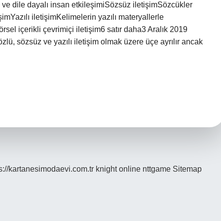
 ve dile dayalı insan etkileşimiSözsüz iletişimSözcükler
şimYazılı iletişimKelimelerin yazılı materyallerle
rsel içerikli çevrimiçi iletişim6 satır daha3 Aralık 2019
k sözlü, sözsüz ve yazılı iletişim olmak üzere üçe ayrılır ancak
s://kartanesimodaevi.com.tr
knight online
nttgame
Sitemap