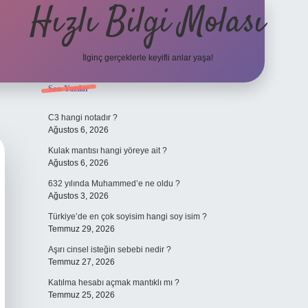
Hızlı Bilgi Molası
İlginç gerçeklerle keyifli anlar yaşa!
Sidebar
Son Yazılar
elexbet
C3 hangi notadır ?
Ağustos 6, 2026
Kulak mantısı hangi yöreye ait ?
Ağustos 6, 2026
632 yılında Muhammed’e ne oldu ?
Ağustos 3, 2026
Türkiye’de en çok soyisim hangi soy isim ?
Temmuz 29, 2026
Aşırı cinsel isteğin sebebi nedir ?
Temmuz 27, 2026
Katılma hesabı açmak mantıklı mı ?
Temmuz 25, 2026