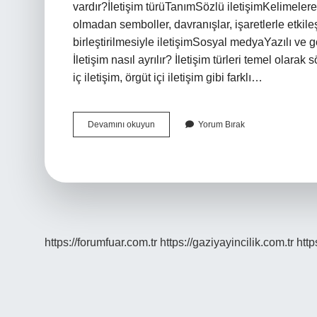
vardır?İletişim türüTanımSözlü iletişimKelimelere
olmadan semboller, davranışlar, işaretlerle etkile
birleştirilmesiyle iletişimSosyal medyaYazılı ve gö
İletişim nasıl ayrılır? İletişim türleri temel olara
iç iletişim, örgüt içi iletişim gibi farklı…
İLetişim
Devamını okuyun
Yorum Bırak
Kaça
Ayrılır
https://forumfuar.com.tr
https://gaziyayincilik.com.tr
http