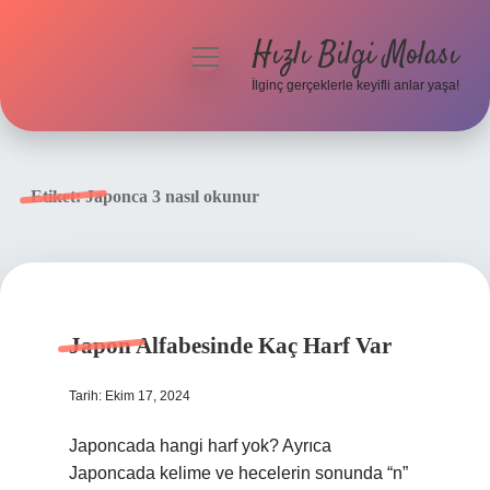
Hızlı Bilgi Molası
menüyü
aç
İlginç gerçeklerle keyifli anlar yaşa!
Anasayfa
Gizlilik Politikası
Etiket:
Japonca 3 nasıl okunur
Yasal Uyarı
Hakkımızda
Japon Alfabesinde Kaç Harf Var
Tarih: Ekim 17, 2024
Japoncada hangi harf yok? Ayrıca
Japoncada kelime ve hecelerin sonunda “n”