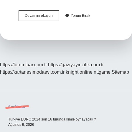
Japon
Devamını okuyun
Yorum Bırak
Alfabesinde
Kaç
Harf
Var
https://forumfuar.com.tr
https://gaziyayincilik.com.tr
https://kartanesimodaevi.com.tr
knight online
nttgame
Sitemap
Sidebar
Son Yazılar
Türkiye EURO 2024 son 16 turunda kimle oynayacak ?
Ağustos 9, 2026