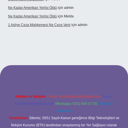
Ne Kadar Amerikan Yerlisi Öldü
için
admin
Ne Kadar Amerikan Yerlisi Öldü
için
Melda
1 Asliye Ceza Mahkemesi Ne Ceza Verir
için
admin
xbet
Reklam ve İletişim:
E-mail:
backlinkpaneli@gmail.com
Teams:
forumhizmeti@gmail.com
Whatsapp: 0262 606 0 726
Telegram:
@karabul
Yasal Uyarı:
Sitemiz, 5651 Sayılı Kanun gereğince Bilgi Teknolojileri ve
İletişim Kurumu (BTK) tarafından onaylanmış bir Yer Sağlayıcı olarak