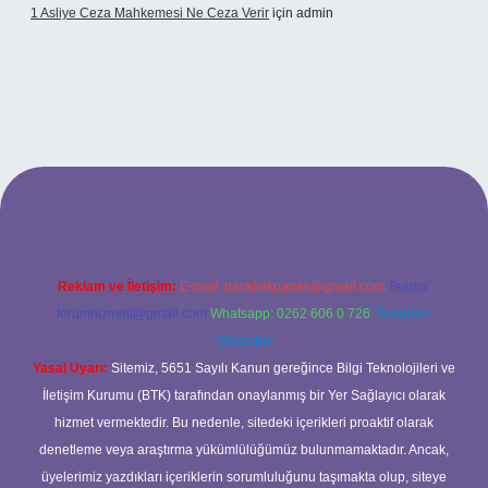
1 Asliye Ceza Mahkemesi Ne Ceza Verir
için
admin
xbet
Reklam ve İletişim:
E-mail:
backlinkpaneli@gmail.com
Teams:
forumhizmeti@gmail.com
Whatsapp: 0262 606 0 726
Telegram:
@karabul
Yasal Uyarı:
Sitemiz, 5651 Sayılı Kanun gereğince Bilgi Teknolojileri ve
İletişim Kurumu (BTK) tarafından onaylanmış bir Yer Sağlayıcı olarak
hizmet vermektedir. Bu nedenle, sitedeki içerikleri proaktif olarak
denetleme veya araştırma yükümlülüğümüz bulunmamaktadır. Ancak,
üyelerimiz yazdıkları içeriklerin sorumluluğunu taşımakta olup, siteye