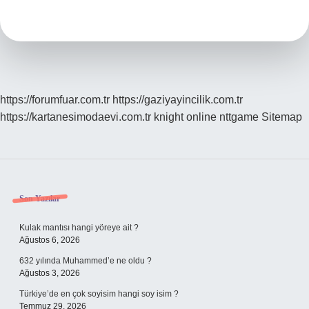
Etamin
Mi
https://forumfuar.com.tr
https://gaziyayincilik.com.tr
https://kartanesimodaevi.com.tr
knight online
nttgame
Sitemap
Sidebar
Son Yazılar
Kulak mantısı hangi yöreye ait ?
Ağustos 6, 2026
632 yılında Muhammed’e ne oldu ?
Ağustos 3, 2026
Türkiye’de en çok soyisim hangi soy isim ?
Temmuz 29, 2026