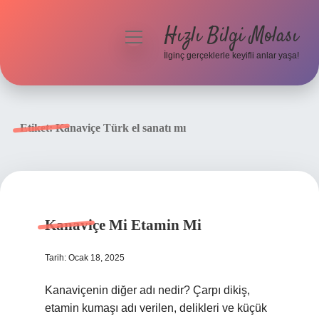
Hızlı Bilgi Molası
menüyü
aç
İlginç gerçeklerle keyifli anlar yaşa!
Anasayfa
Gizlilik Politikası
Etiket:
Kanaviçe Türk el sanatı mı
Yasal Uyarı
Hakkımızda
Kanaviçe Mi Etamin Mi
Tarih: Ocak 18, 2025
Kanaviçenin diğer adı nedir? Çarpı dikiş,
etamin kumaşı adı verilen, delikleri ve küçük