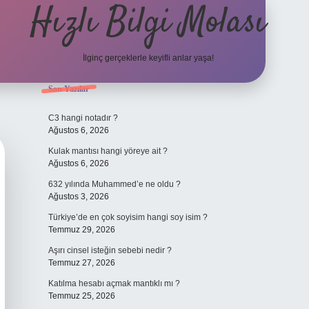
Hızlı Bilgi Molası
İlginç gerçeklerle keyifli anlar yaşa!
Sidebar
Son Yazılar
elexbet
C3 hangi notadır ?
Ağustos 6, 2026
Kulak mantısı hangi yöreye ait ?
Ağustos 6, 2026
632 yılında Muhammed’e ne oldu ?
Ağustos 3, 2026
Türkiye’de en çok soyisim hangi soy isim ?
Temmuz 29, 2026
Aşırı cinsel isteğin sebebi nedir ?
Temmuz 27, 2026
Katılma hesabı açmak mantıklı mı ?
Temmuz 25, 2026