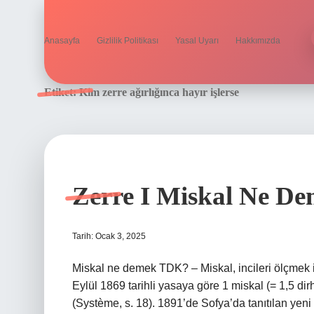
Anasayfa
Gizlilik Politikası
Yasal Uyarı
Hakkımızda
Etiket:
Kim zerre ağırlığınca hayır işlerse
Zerre I Miskal Ne D
Tarih: Ocak 3, 2025
Miskal ne demek TDK? – Miskal, incileri ölçmek iç
Eylül 1869 tarihli yasaya göre 1 miskal (= 1,5 d
(Système, s. 18). 1891’de Sofya’da tanıtılan yen