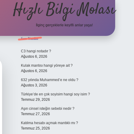
Hızlı Bilgi Molası
İlginç gerçeklerle keyifli anlar yaşa!
Sidebar
Son Yazılar
elexbet
C3 hangi notadır ?
Ağustos 6, 2026
Kulak mantısı hangi yöreye ait ?
Ağustos 6, 2026
632 yılında Muhammed’e ne oldu ?
Ağustos 3, 2026
Türkiye’de en çok soyisim hangi soy isim ?
Temmuz 29, 2026
Aşırı cinsel isteğin sebebi nedir ?
Temmuz 27, 2026
Katılma hesabı açmak mantıklı mı ?
Temmuz 25, 2026