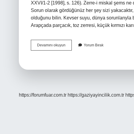
XXVI/1-2 [1998], s. 126). Zerre-i miskal şems ne
Sorun olarak gördüğünüz her şey sizi yakacaktır
olduğunu bilin. Kevser suyu, dünya sorunlarıyla b
Arapçada parçacık, toz zerresi, küçük kırmızı k
Zerre
Devamını okuyun
Yorum Bırak
I
Miskal
Ne
Demek
Tdk
https://forumfuar.com.tr
https://gaziyayincilik.com.tr
http