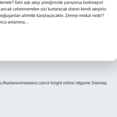
 demek? İlahi aşk ateşi yüreğinizde yanıyorsa korkmayın!
, ancak cehennemden sizi kurtaracak olanın kendi ateşiniz
oğuşanları ahirette karşılayacaktır. Zerreyi miskal nedir?
arınca anlamına…
s://kartanesimodaevi.com.tr
knight online
nttgame
Sitemap