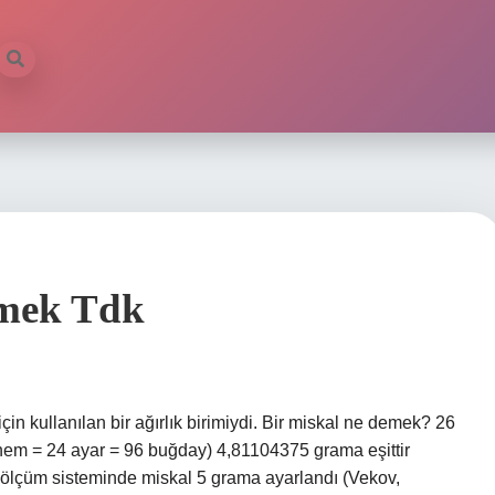
emek Tdk
in kullanılan bir ağırlık birimiydi. Bir miskal ne demek? 26
irhem = 24 ayar = 96 buğday) 4,81104375 grama eşittir
i ölçüm sisteminde miskal 5 grama ayarlandı (Vekov,