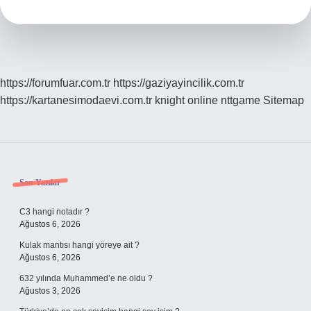
Isim
Mi
https://forumfuar.com.tr
https://gaziyayincilik.com.tr
https://kartanesimodaevi.com.tr
knight online
nttgame
Sitemap
Sidebar
Son Yazılar
C3 hangi notadır ?
Ağustos 6, 2026
Kulak mantısı hangi yöreye ait ?
Ağustos 6, 2026
632 yılında Muhammed’e ne oldu ?
Ağustos 3, 2026