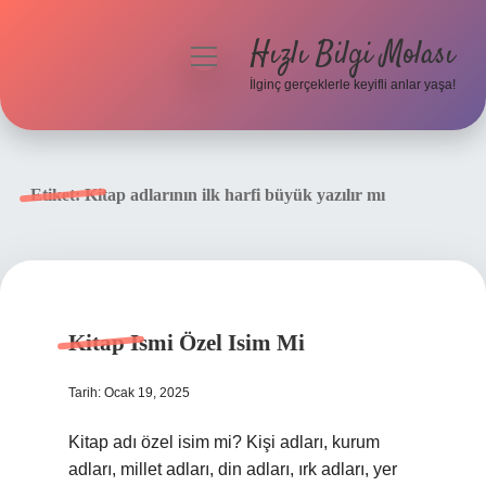
Hızlı Bilgi Molası
menüyü
aç
İlginç gerçeklerle keyifli anlar yaşa!
Anasayfa
Gizlilik Politikası
Etiket:
Kitap adlarının ilk harfi büyük yazılır mı
Yasal Uyarı
Hakkımızda
Kitap Ismi Özel Isim Mi
Tarih: Ocak 19, 2025
Kitap adı özel isim mi? Kişi adları, kurum
adları, millet adları, din adları, ırk adları, yer