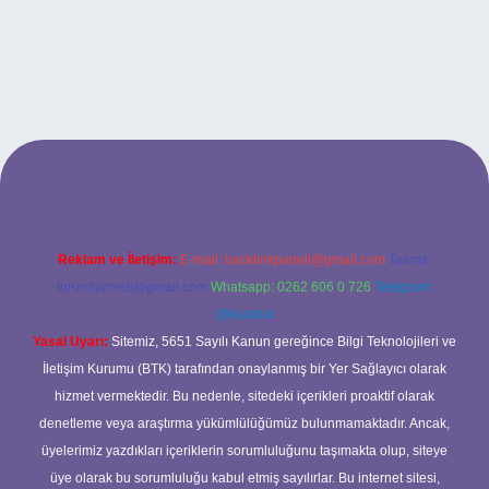
et
Reklam ve İletişim:
E-mail:
backlinkpaneli@gmail.com
Teams:
forumhizmeti@gmail.com
Whatsapp: 0262 606 0 726
Telegram:
@karabul
Yasal Uyarı:
Sitemiz, 5651 Sayılı Kanun gereğince Bilgi Teknolojileri ve
İletişim Kurumu (BTK) tarafından onaylanmış bir Yer Sağlayıcı olarak
hizmet vermektedir. Bu nedenle, sitedeki içerikleri proaktif olarak
denetleme veya araştırma yükümlülüğümüz bulunmamaktadır. Ancak,
üyelerimiz yazdıkları içeriklerin sorumluluğunu taşımakta olup, siteye
üye olarak bu sorumluluğu kabul etmiş sayılırlar. Bu internet sitesi,