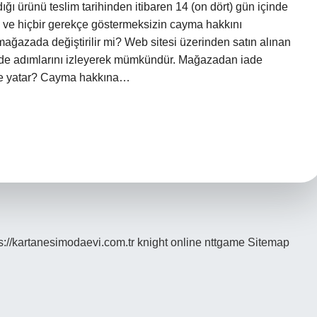
ığı ürünü teslim tarihinden itibaren 14 (on dört) gün içinde
n ve hiçbir gerekçe göstermeksizin cayma hakkını
mağazada değiştirilir mi? Web sitesi üzerinden satın alınan
 iade adımlarını izleyerek mümkündür. Mağazadan iade
nde yatar? Cayma hakkına…
s://kartanesimodaevi.com.tr
knight online
nttgame
Sitemap