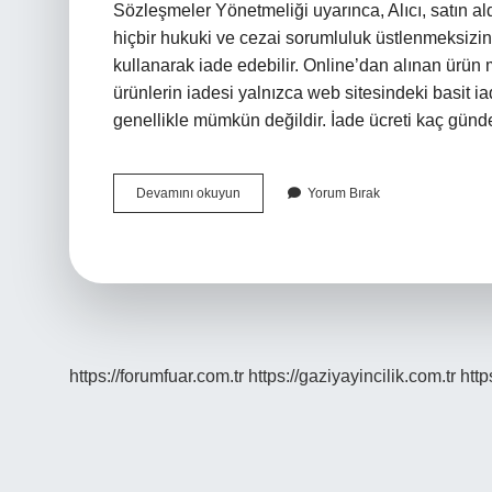
Sözleşmeler Yönetmeliği uyarınca, Alıcı, satın ald
hiçbir hukuki ve cezai sorumluluk üstlenmeksizi
kullanarak iade edebilir. Online’dan alınan ürün 
ürünlerin iadesi yalnızca web sitesindeki basit
genellikle mümkün değildir. İade ücreti kaç gü
Superstep
Devamını okuyun
Yorum Bırak
Iade
Kabul
Ediyor
Mu
https://forumfuar.com.tr
https://gaziyayincilik.com.tr
http