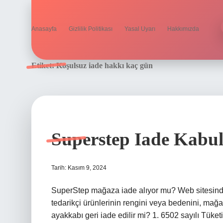
Anasayfa
Gizlilik Politikası
Yasal Uyarı
Hakkımızda
Etiket:
Koşulsuz iade hakkı kaç gün
Superstep Iade Kabu
Tarih: Kasım 9, 2024
SuperStep mağaza iade alıyor mu? Web sitesinde
tedarikçi ürünlerinin rengini veya bedenini, mağa
ayakkabı geri iade edilir mi? 1. 6502 sayılı Tük