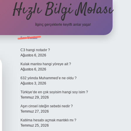
Hızlı Bilgi Molası
İlginç gerçeklerle keyifli anlar yaşa!
Sidebar
Son Yazılar
elexbet
C3 hangi notadır ?
Ağustos 6, 2026
Kulak mantısı hangi yöreye ait ?
Ağustos 6, 2026
632 yılında Muhammed’e ne oldu ?
Ağustos 3, 2026
Türkiye’de en çok soyisim hangi soy isim ?
Temmuz 29, 2026
Aşırı cinsel isteğin sebebi nedir ?
Temmuz 27, 2026
Katılma hesabı açmak mantıklı mı ?
Temmuz 25, 2026