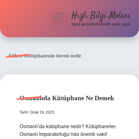
Hızlı Bilgi Molası
menüyü
aç
İlginç gerçeklerle keyifli anlar yaşa!
Anasayfa
Gizlilik Politikası
Etiket:
Kütüphanenin önemi nedir
Yasal Uyarı
Hakkımızda
Osmanlıda Kütüphane Ne Demek
Tarih: Ocak 19, 2025
Osmanlı’da kütüphane nedir? Kütüphaneler,
Osmanlı İmparatorluğu’nda önemli vakıf