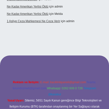
Ne Kadar Amerikan Yerlisi Öldü
için
admin
Ne Kadar Amerikan Yerlisi Öldü
için
Melda
1 Asliye Ceza Mahkemesi Ne Ceza Verir
için
admin
xbet
Reklam ve İletişim:
E-mail:
backlinkpaneli@gmail.com
Teams:
forumhizmeti@gmail.com
Whatsapp: 0262 606 0 726
Telegram:
@karabul
Yasal Uyarı:
Sitemiz, 5651 Sayılı Kanun gereğince Bilgi Teknolojileri ve
İletişim Kurumu (BTK) tarafından onaylanmış bir Yer Sağlayıcı olarak