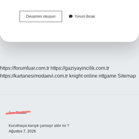
Osmanlıda
Devamını okuyun
Yorum Bırak
Kütüphane
Ne
Demek
https://forumfuar.com.tr
https://gaziyayincilik.com.tr
https://kartanesimodaevi.com.tr
knight online
nttgame
Sitemap
Sidebar
Son Yazılar
Kurutmaya karışık çamaşır atılır mı ?
Ağustos 7, 2026