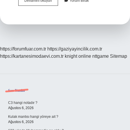
Soğuğa
Devamını okuyun
Yorum Bırak
Dayanıklı
Avokado
Hangisi
https://forumfuar.com.tr
https://gaziyayincilik.com.tr
https://kartanesimodaevi.com.tr
knight online
nttgame
Sitemap
Sidebar
Son Yazılar
C3 hangi notadır ?
Ağustos 6, 2026
Kulak mantısı hangi yöreye ait ?
Ağustos 6, 2026