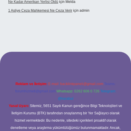
Ne Kadar Amerikan Yerlisi Öldü
için
Melda
1 Asliye Ceza Mahkemesi Ne Ceza Verir
için
admin
xbet
Reklam ve İletişim:
E-mail:
backlinkpaneli@gmail.com
Teams:
forumhizmeti@gmail.com
Whatsapp: 0262 606 0 726
Telegram:
@karabul
Yasal Uyarı:
Sitemiz, 5651 Sayılı Kanun gereğince Bilgi Teknolojileri ve
İletişim Kurumu (BTK) tarafından onaylanmış bir Yer Sağlayıcı olarak
hizmet vermektedir. Bu nedenle, sitedeki içerikleri proaktif olarak
denetleme veya araştırma yükümlülüğümüz bulunmamaktadır. Ancak,