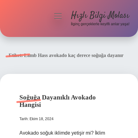
Hızlı Bilgi Molası
menüyü
aç
İlginç gerçeklerle keyifli anlar yaşa!
Anasayfa
Gizlilik Politikası
Etiket:
Lamb Hass avokado kaç derece soğuğa dayanır
Yasal Uyarı
Hakkımızda
Soğuğa Dayanıklı Avokado
Hangisi
Tarih: Ekim 18, 2024
Avokado soğuk iklimde yetişir mi? İklim