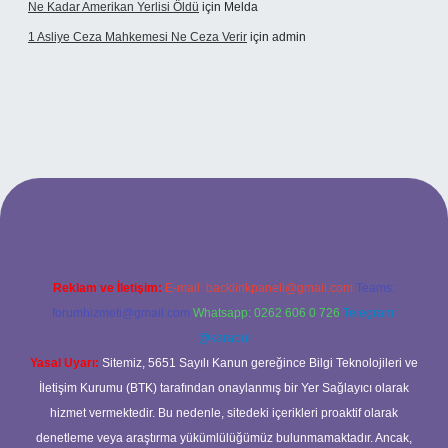
Ne Kadar Amerikan Yerlisi Öldü
için
Melda
1 Asliye Ceza Mahkemesi Ne Ceza Verir
için
admin
xbet
Reklam ve İletişim:
E-mail:
backlinkpaneli@gmail.com
Teams:
forumhizmeti@gmail.com
Whatsapp: 0262 606 0 726
Telegram:
@karabul
Yasal Uyarı:
Sitemiz, 5651 Sayılı Kanun gereğince Bilgi Teknolojileri ve
İletişim Kurumu (BTK) tarafından onaylanmış bir Yer Sağlayıcı olarak
hizmet vermektedir. Bu nedenle, sitedeki içerikleri proaktif olarak
denetleme veya araştırma yükümlülüğümüz bulunmamaktadır. Ancak,