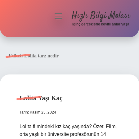
Hızlı Bilgi Molası
menüyü
aç
İlginç gerçeklerle keyifli anlar yaşa!
Anasayfa
Gizlilik Politikası
Etiket:
Lolita tarz nedir
Yasal Uyarı
Hakkımızda
Lolita Yaşı Kaç
Tarih: Kasım 23, 2024
Lolita filmindeki kız kaç yaşında? Özet. Film,
orta yaşlı bir üniversite profesörünün 14