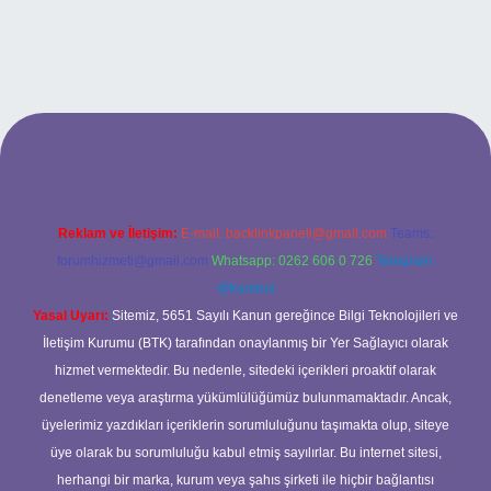
xbet
Reklam ve İletişim:
E-mail:
backlinkpaneli@gmail.com
Teams:
forumhizmeti@gmail.com
Whatsapp: 0262 606 0 726
Telegram:
@karabul
Yasal Uyarı:
Sitemiz, 5651 Sayılı Kanun gereğince Bilgi Teknolojileri ve
İletişim Kurumu (BTK) tarafından onaylanmış bir Yer Sağlayıcı olarak
hizmet vermektedir. Bu nedenle, sitedeki içerikleri proaktif olarak
denetleme veya araştırma yükümlülüğümüz bulunmamaktadır. Ancak,
üyelerimiz yazdıkları içeriklerin sorumluluğunu taşımakta olup, siteye
üye olarak bu sorumluluğu kabul etmiş sayılırlar. Bu internet sitesi,
herhangi bir marka, kurum veya şahıs şirketi ile hiçbir bağlantısı