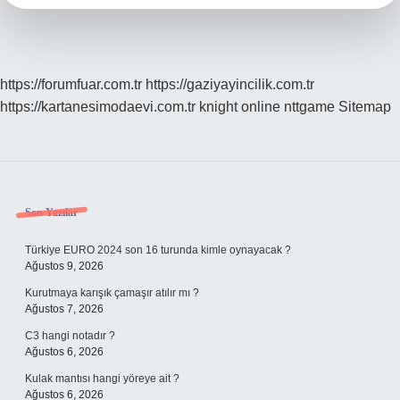
https://forumfuar.com.tr
https://gaziyayincilik.com.tr
https://kartanesimodaevi.com.tr
knight online
nttgame
Sitemap
Sidebar
Son Yazılar
Türkiye EURO 2024 son 16 turunda kimle oynayacak ?
Ağustos 9, 2026
Kurutmaya karışık çamaşır atılır mı ?
Ağustos 7, 2026
C3 hangi notadır ?
Ağustos 6, 2026
Kulak mantısı hangi yöreye ait ?
Ağustos 6, 2026