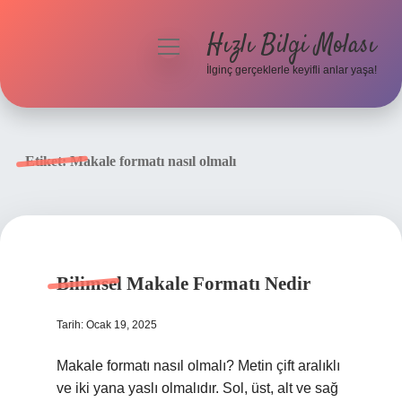
Hızlı Bilgi Molası
menüyü
aç
İlginç gerçeklerle keyifli anlar yaşa!
Anasayfa
Gizlilik Politikası
Etiket:
Makale formatı nasıl olmalı
Yasal Uyarı
Hakkımızda
Bilimsel Makale Formatı Nedir
Tarih: Ocak 19, 2025
Makale formatı nasıl olmalı? Metin çift aralıklı
ve iki yana yaslı olmalıdır. Sol, üst, alt ve sağ