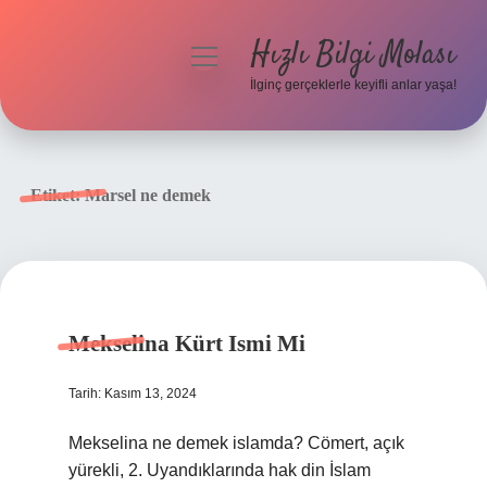
Hızlı Bilgi Molası
menüyü
aç
İlginç gerçeklerle keyifli anlar yaşa!
Anasayfa
Gizlilik Politikası
Etiket:
Marsel ne demek
Yasal Uyarı
Hakkımızda
Mekselina Kürt Ismi Mi
Tarih: Kasım 13, 2024
Mekselina ne demek islamda? Cömert, açık
yürekli, 2. Uyandıklarında hak din İslam