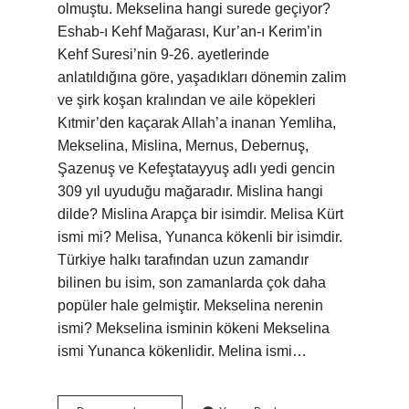
olmuştu. Mekselina hangi surede geçiyor?
Eshab-ı Kehf Mağarası, Kur’an-ı Kerim’in
Kehf Suresi’nin 9-26. ayetlerinde
anlatıldığına göre, yaşadıkları dönemin zalim
ve şirk koşan kralından ve aile köpekleri
Kıtmir’den kaçarak Allah’a inanan Yemliha,
Mekselina, Mislina, Mernus, Debernuş,
Şazenuş ve Kefeştatayyuş adlı yedi gencin
309 yıl uyuduğu mağaradır. Mislina hangi
dilde? Mislina Arapça bir isimdir. Melisa Kürt
ismi mi? Melisa, Yunanca kökenli bir isimdir.
Türkiye halkı tarafından uzun zamandır
bilinen bu isim, son zamanlarda çok daha
popüler hale gelmiştir. Mekselina nerenin
ismi? Mekselina isminin kökeni Mekselina
ismi Yunanca kökenlidir. Melina ismi…