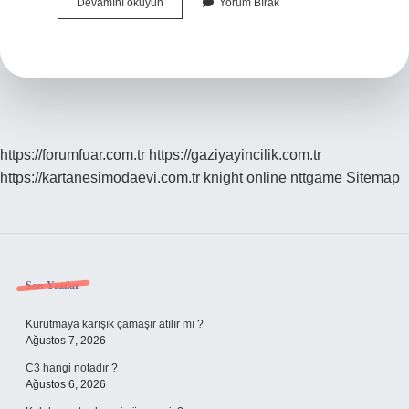
Mekselina
Devamını okuyun
Yorum Bırak
Kürt
Ismi
Mi
https://forumfuar.com.tr
https://gaziyayincilik.com.tr
https://kartanesimodaevi.com.tr
knight online
nttgame
Sitemap
Sidebar
Son Yazılar
Kurutmaya karışık çamaşır atılır mı ?
Ağustos 7, 2026
C3 hangi notadır ?
Ağustos 6, 2026