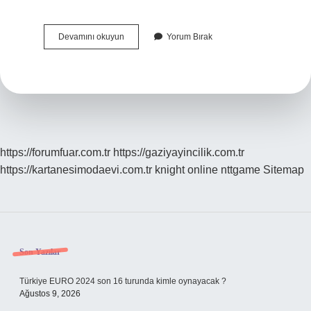
Türk
Devamını okuyun
Yorum Bırak
Müzeciliği
Nasıl
Başlamıştır
https://forumfuar.com.tr
https://gaziyayincilik.com.tr
https://kartanesimodaevi.com.tr
knight online
nttgame
Sitemap
Sidebar
Son Yazılar
Türkiye EURO 2024 son 16 turunda kimle oynayacak ?
Ağustos 9, 2026