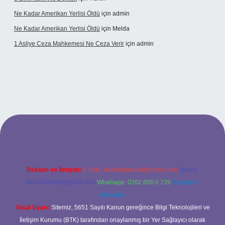
Ne Kadar Amerikan Yerlisi Öldü
için
admin
Ne Kadar Amerikan Yerlisi Öldü
için
Melda
1 Asliye Ceza Mahkemesi Ne Ceza Verir
için
admin
xbet
Reklam ve İletişim:
E-mail:
backlinkpaneli@gmail.com
Teams:
forumhizmeti@gmail.com
Whatsapp: 0262 606 0 726
Telegram:
@karabul
Yasal Uyarı:
Sitemiz, 5651 Sayılı Kanun gereğince Bilgi Teknolojileri ve
İletişim Kurumu (BTK) tarafından onaylanmış bir Yer Sağlayıcı olarak