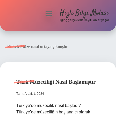
Hızlı Bilgi Molası
menüyü
aç
İlginç gerçeklerle keyifli anlar yaşa!
Anasayfa
Gizlilik Politikası
Etiket:
Müze nasıl ortaya çıkmıştır
Yasal Uyarı
Hakkımızda
Türk Müzeciliği Nasıl Başlamıştır
Tarih: Aralık 1, 2024
Türkiye’de müzecilik nasıl başladı?
Türkiye’de müzeciliğin başlangıcı olarak