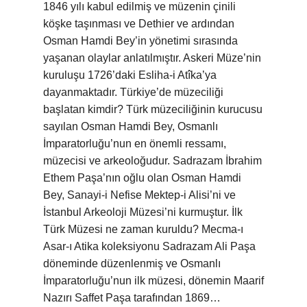
1846 yılı kabul edilmiş ve müzenin çinili
köşke taşınması ve Dethier ve ardından
Osman Hamdi Bey’in yönetimi sırasında
yaşanan olaylar anlatılmıştır. Askeri Müze’nin
kuruluşu 1726’daki Esliha-i Atîka’ya
dayanmaktadır. Türkiye’de müzeciliği
başlatan kimdir? Türk müzeciliğinin kurucusu
sayılan Osman Hamdi Bey, Osmanlı
İmparatorluğu’nun en önemli ressamı,
müzecisi ve arkeoloğudur. Sadrazam İbrahim
Ethem Paşa’nın oğlu olan Osman Hamdi
Bey, Sanayi-i Nefise Mektep-i Alisi’ni ve
İstanbul Arkeoloji Müzesi’ni kurmuştur. İlk
Türk Müzesi ne zaman kuruldu? Mecma-ı
Asar-ı Atika koleksiyonu Sadrazam Ali Paşa
döneminde düzenlenmiş ve Osmanlı
İmparatorluğu’nun ilk müzesi, dönemin Maarif
Nazırı Saffet Paşa tarafından 1869…