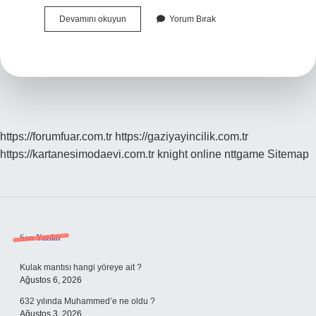
20
Devamını okuyun
Yorum Bırak
Yılı
Dolduran
Öğretmen
Başöğretmen
Olabilir
Mi
https://forumfuar.com.tr
https://gaziyayincilik.com.tr
https://kartanesimodaevi.com.tr
knight online
nttgame
Sitemap
Sidebar
Son Yazılar
Kulak mantısı hangi yöreye ait ?
Ağustos 6, 2026
632 yılında Muhammed’e ne oldu ?
Ağustos 3, 2026