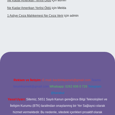
Ne Kadar Amerikan Yerlisi Öldü
için
admin
Ne Kadar Amerikan Yerlisi Öldü
için
Melda
1 Asliye Ceza Mahkemesi Ne Ceza Verir
için
admin
xbet
Reklam ve İletişim:
E-mail:
backlinkpaneli@gmail.com
Teams:
forumhizmeti@gmail.com
Whatsapp: 0262 606 0 726
Telegram:
@karabul
Yasal Uyarı:
Sitemiz, 5651 Sayılı Kanun gereğince Bilgi Teknolojileri ve
İletişim Kurumu (BTK) tarafından onaylanmış bir Yer Sağlayıcı olarak
hizmet vermektedir. Bu nedenle, sitedeki içerikleri proaktif olarak