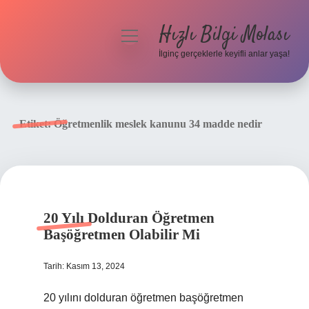
Hızlı Bilgi Molası
menüyü
aç
İlginç gerçeklerle keyifli anlar yaşa!
Anasayfa
Gizlilik Politikası
Etiket:
Öğretmenlik meslek kanunu 34 madde nedir
Yasal Uyarı
Hakkımızda
20 Yılı Dolduran Öğretmen
Başöğretmen Olabilir Mi
Tarih: Kasım 13, 2024
20 yılını dolduran öğretmen başöğretmen