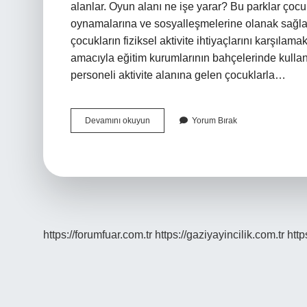
alanlar. Oyun alanı ne işe yarar? Bu parklar çocuk
oynamalarına ve sosyalleşmelerine olanak sağlar.
çocukların fiziksel aktivite ihtiyaçlarını karşıl
amacıyla eğitim kurumlarının bahçelerinde kulla
personeli aktivite alanına gelen çocuklarla…
Çocuklar
Devamını okuyun
Yorum Bırak
Için
Oyun
Alanı
Ne
Anlama
Gelir
https://forumfuar.com.tr
https://gaziyayincilik.com.tr
http