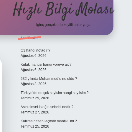
Hızlı Bilgi Molası
İlginç gerçeklerle keyifli anlar yaşa!
Sidebar
Son Yazılar
elexbet
C3 hangi notadır ?
Ağustos 6, 2026
Kulak mantısı hangi yöreye ait ?
Ağustos 6, 2026
632 yılında Muhammed’e ne oldu ?
Ağustos 3, 2026
Türkiye’de en çok soyisim hangi soy isim ?
Temmuz 29, 2026
Aşırı cinsel isteğin sebebi nedir ?
Temmuz 27, 2026
Katılma hesabı açmak mantıklı mı ?
Temmuz 25, 2026