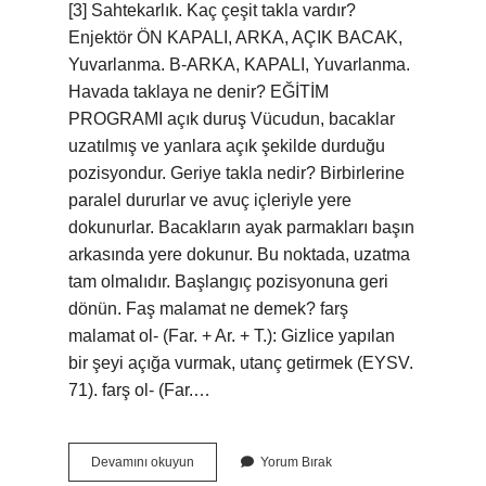
[3] Sahtekarlık. Kaç çeşit takla vardır?
Enjektör ÖN KAPALI, ARKA, AÇIK BACAK,
Yuvarlanma. B-ARKA, KAPALI, Yuvarlanma.
Havada taklaya ne denir? EĞİTİM
PROGRAMI açık duruş Vücudun, bacaklar
uzatılmış ve yanlara açık şekilde durduğu
pozisyondur. Geriye takla nedir? Birbirlerine
paralel dururlar ve avuç içleriyle yere
dokunurlar. Bacakların ayak parmakları başın
arkasında yere dokunur. Bu noktada, uzatma
tam olmalıdır. Başlangıç ​​pozisyonuna geri
dönün. Faş malamat ne demek? farş
malamat ol- (Far. + Ar. + T.): Gizlice yapılan
bir şeyi açığa vurmak, utanç getirmek (EYSV.
71). farş ol- (Far.…
Takla
Devamını okuyun
Yorum Bırak
Atmanın