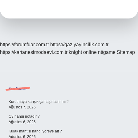
Diğer
Adı
Nedir
https://forumfuar.com.tr
https://gaziyayincilik.com.tr
https://kartanesimodaevi.com.tr
knight online
nttgame
Sitemap
Sidebar
Son Yazılar
Kurutmaya karışık çamaşır atılır mı ?
Ağustos 7, 2026
C3 hangi notadır ?
Ağustos 6, 2026
Kulak mantısı hangi yöreye ait ?
Ağustos 6, 2026