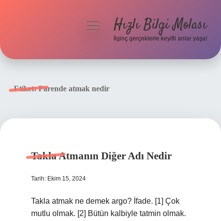
Hızlı Bilgi Molası
menüyü
aç
İlginç gerçeklerle keyifli anlar yaşa!
Anasayfa
Gizlilik Politikası
Etiket:
Parende atmak nedir
Yasal Uyarı
Hakkımızda
Takla Atmanın Diğer Adı Nedir
Tarih: Ekim 15, 2024
Takla atmak ne demek argo? İfade. [1] Çok
mutlu olmak. [2] Bütün kalbiyle tatmin olmak.