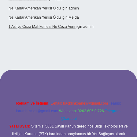
Ne Kadar Amerikan Yerlisi Öldü
için
admin
Ne Kadar Amerikan Yerlisi Öldü
için
Melda
1 Asliye Ceza Mahkemesi Ne Ceza Verir
için
admin
bet
Reklam ve İletişim:
E-mail:
backlinkpaneli@gmail.com
Teams:
forumhizmeti@gmail.com
Whatsapp: 0262 606 0 726
Telegram:
@karabul
Yasal Uyarı:
Sitemiz, 5651 Sayılı Kanun gereğince Bilgi Teknolojileri ve
İletişim Kurumu (BTK) tarafından onaylanmış bir Yer Sağlayıcı olarak