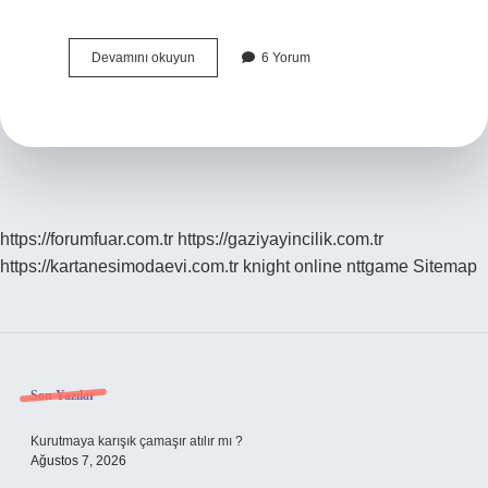
3
Devamını okuyun
6 Yorum
sınıf
metnin
ana
fikri
ne
demek
https://forumfuar.com.tr
https://gaziyayincilik.com.tr
https://kartanesimodaevi.com.tr
knight online
nttgame
Sitemap
Sidebar
Son Yazılar
Kurutmaya karışık çamaşır atılır mı ?
Ağustos 7, 2026