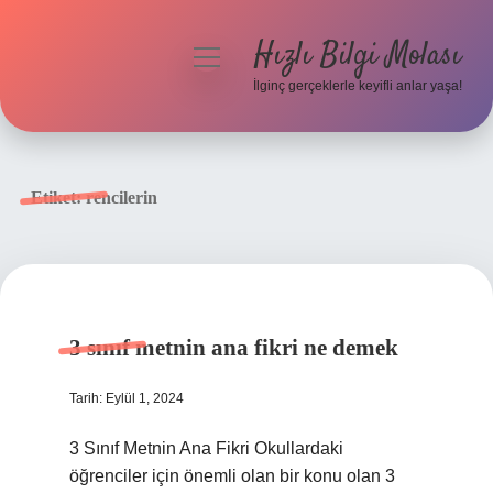
Hızlı Bilgi Molası
menüyü
aç
İlginç gerçeklerle keyifli anlar yaşa!
Anasayfa
Gizlilik Politikası
Etiket:
rencilerin
Yasal Uyarı
Hakkımızda
3 sınıf metnin ana fikri ne demek
Tarih: Eylül 1, 2024
3 Sınıf Metnin Ana Fikri Okullardaki
öğrenciler için önemli olan bir konu olan 3