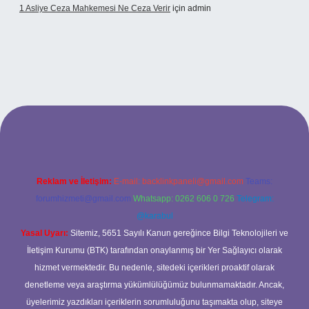
1 Asliye Ceza Mahkemesi Ne Ceza Verir
için
admin
xbet
Reklam ve İletişim:
E-mail:
backlinkpaneli@gmail.com
Teams:
forumhizmeti@gmail.com
Whatsapp: 0262 606 0 726
Telegram:
@karabul
Yasal Uyarı:
Sitemiz, 5651 Sayılı Kanun gereğince Bilgi Teknolojileri ve
İletişim Kurumu (BTK) tarafından onaylanmış bir Yer Sağlayıcı olarak
hizmet vermektedir. Bu nedenle, sitedeki içerikleri proaktif olarak
denetleme veya araştırma yükümlülüğümüz bulunmamaktadır. Ancak,
üyelerimiz yazdıkları içeriklerin sorumluluğunu taşımakta olup, siteye