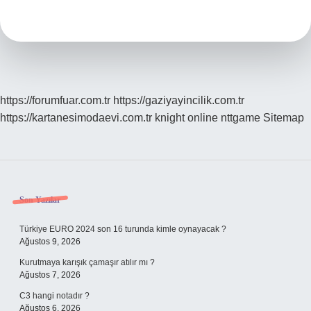
Sabunla
Yıkanır
https://forumfuar.com.tr
https://gaziyayincilik.com.tr
https://kartanesimodaevi.com.tr
knight online
nttgame
Sitemap
Sidebar
Son Yazılar
Türkiye EURO 2024 son 16 turunda kimle oynayacak ?
Ağustos 9, 2026
Kurutmaya karışık çamaşır atılır mı ?
Ağustos 7, 2026
C3 hangi notadır ?
Ağustos 6, 2026