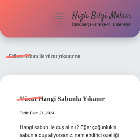
Hızlı Bilgi Molası
menüyü
aç
İlginç gerçeklerle keyifli anlar yaşa!
Anasayfa
Gizlilik Politikası
Etiket:
Sabun ile vücut yıkanır mı
Yasal Uyarı
Hakkımızda
Vücut Hangi Sabunla Yıkanır
Tarih: Ekim 21, 2024
Hangi sabun ile duş alınır? Eğer çoğunlukla
sabunla duş alıyorsanız, nemlendirici özelliği