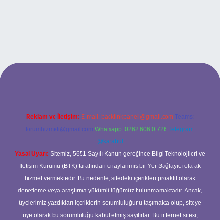
xbet
Reklam ve İletişim:
E-mail:
backlinkpaneli@gmail.com
Teams:
forumhizmeti@gmail.com
Whatsapp: 0262 606 0 726
Telegram:
@karabul
Yasal Uyarı:
Sitemiz, 5651 Sayılı Kanun gereğince Bilgi Teknolojileri ve
İletişim Kurumu (BTK) tarafından onaylanmış bir Yer Sağlayıcı olarak
hizmet vermektedir. Bu nedenle, sitedeki içerikleri proaktif olarak
denetleme veya araştırma yükümlülüğümüz bulunmamaktadır. Ancak,
üyelerimiz yazdıkları içeriklerin sorumluluğunu taşımakta olup, siteye
üye olarak bu sorumluluğu kabul etmiş sayılırlar. Bu internet sitesi,