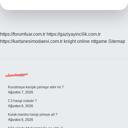
Kaç
Yaşında
https://forumfuar.com.tr
https://gaziyayincilik.com.tr
https://kartanesimodaevi.com.tr
knight online
nttgame
Sitemap
Sidebar
Son Yazılar
Kurutmaya karışık çamaşır atılır mı ?
Ağustos 7, 2026
C3 hangi notadır ?
Ağustos 6, 2026
Kulak mantısı hangi yöreye ait ?
Ağustos 6, 2026