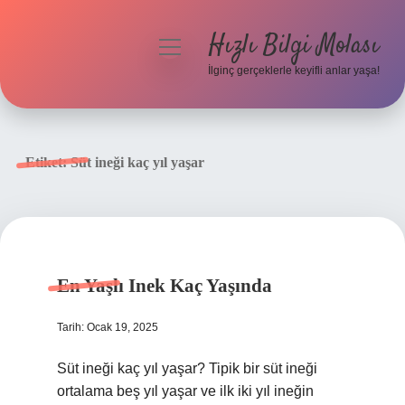
Hızlı Bilgi Molası
menüyü
aç
İlginç gerçeklerle keyifli anlar yaşa!
Anasayfa
Gizlilik Politikası
Etiket:
Süt ineği kaç yıl yaşar
Yasal Uyarı
Hakkımızda
En Yaşlı Inek Kaç Yaşında
Tarih: Ocak 19, 2025
Süt ineği kaç yıl yaşar? Tipik bir süt ineği
ortalama beş yıl yaşar ve ilk iki yıl ineğin