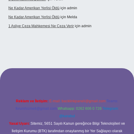
Ne Kadar Amerikan Yerlisi Öldü
için
admin
Ne Kadar Amerikan Yerlisi Öldü
için
Melda
1 Asliye Ceza Mahkemesi Ne Ceza Verir
için
admin
xbet
Reklam ve İletişim:
E-mail:
backlinkpaneli@gmail.com
Teams:
forumhizmeti@gmail.com
Whatsapp: 0262 606 0 726
Telegram:
@karabul
Yasal Uyarı:
Sitemiz, 5651 Sayılı Kanun gereğince Bilgi Teknolojileri ve
İletişim Kurumu (BTK) tarafından onaylanmış bir Yer Sağlayıcı olarak