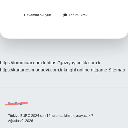
Yansıtmacı
Devamını okuyun
Yorum Bırak
Kuramı
Nedir
https://forumfuar.com.tr
https://gaziyayincilik.com.tr
https://kartanesimodaevi.com.tr
knight online
nttgame
Sitemap
Sidebar
Son Yazılar
Türkiye EURO 2024 son 16 turunda kimle oynayacak ?
Ağustos 9, 2026