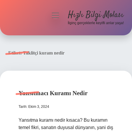
Hızlı Bilgi Molası
menüyü
aç
İlginç gerçeklerle keyifli anlar yaşa!
Anasayfa
Gizlilik Politikası
Etiket:
Taklitçi kuram nedir
Yasal Uyarı
Hakkımızda
Yansıtmacı Kuramı Nedir
Tarih: Ekim 3, 2024
Yansıtma kuramı nedir kısaca? Bu kuramın
temel fikri, sanatın duyusal dünyanın, yani dış